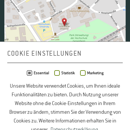
COOKIE EINSTELLUNGEN
Daten von
OpenStreetMap
- Veröffentlicht unter
ODbL
Essential
Statistik
Marketing
Unsere Website verwendet Cookies, um Ihnen ideale
duales Studium Gartenbau
|
Gartenbau Studium
|
Funktionalitäten zu bieten. Durch Nutzung unserer
Lebensmittelrecht Studium
|
Lebensmittelsicherheit
Website ohne die Cookie-Einstellungen in Ihrem
Studium
|
Naturschutz Studium
|
Oenologie
Browser zu ändern, stimmen Sie der Verwendung von
Studium
|
Studiengang Logistik
|
Studiengänge
Cookies zu. Weitere Informationen erhalten Sie in
Lebensmittel
|
Studiengänge Natur
|
Studiengänge
unserer
Datenschutzerklärung
.