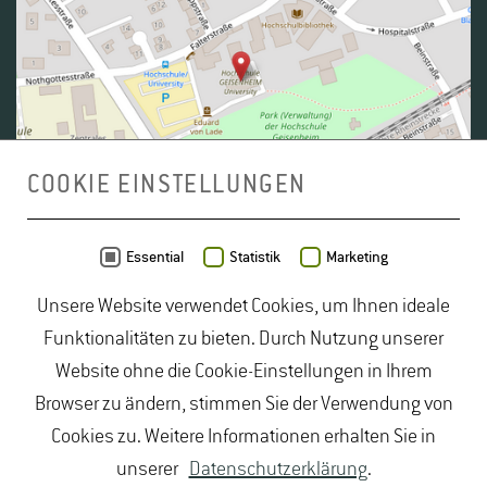
COOKIE EINSTELLUNGEN
Daten von
OpenStreetMap
- Veröffentlicht unter
ODbL
Essential
Statistik
Marketing
Unsere Website verwendet Cookies, um Ihnen ideale
duales Studium Gartenbau
|
Gartenbau Studium
|
Funktionalitäten zu bieten. Durch Nutzung unserer
Lebensmittelrecht Studium
|
Lebensmittelsicherheit
Website ohne die Cookie-Einstellungen in Ihrem
Studium
|
Naturschutz Studium
|
Oenologie
Browser zu ändern, stimmen Sie der Verwendung von
Studium
|
Studiengang Logistik
|
Studiengänge
Cookies zu. Weitere Informationen erhalten Sie in
Lebensmittel
|
Studiengänge Natur
|
Studiengänge
unserer
Datenschutzerklärung
.