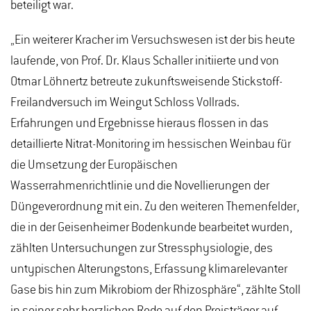
beteiligt war.
„Ein weiterer Kracher im Versuchswesen ist der bis heute
laufende, von Prof. Dr. Klaus Schaller initiierte und von
Otmar Löhnertz betreute zukunftsweisende Stickstoff-
Freilandversuch im Weingut Schloss Vollrads.
Erfahrungen und Ergebnisse hieraus flossen in das
detaillierte Nitrat-Monitoring im hessischen Weinbau für
die Umsetzung der Europäischen
Wasserrahmenrichtlinie und die Novellierungen der
Düngeverordnung mit ein. Zu den weiteren Themenfelder,
die in der Geisenheimer Bodenkunde bearbeitet wurden,
zählten Untersuchungen zur Stressphysiologie, des
untypischen Alterungstons, Erfassung klimarelevanter
Gase bis hin zum Mikrobiom der Rhizosphäre“, zählte Stoll
in seiner sehr herzlichen Rede auf den Preisträger auf.