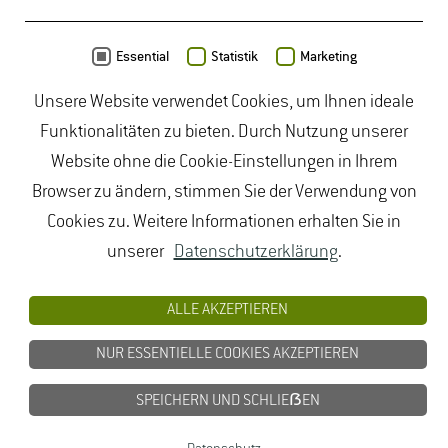
Daten von
OpenStreetMap
- Veröffentlicht unter
ODbL
Essential
Statistik
Marketing
Unsere Website verwendet Cookies, um Ihnen ideale
duales Studium Gartenbau
|
Gartenbau Studium
|
Funktionalitäten zu bieten. Durch Nutzung unserer
Lebensmittelrecht Studium
|
Lebensmittelsicherheit
Website ohne die Cookie-Einstellungen in Ihrem
Studium
|
Naturschutz Studium
|
Oenologie
Browser zu ändern, stimmen Sie der Verwendung von
Studium
|
Studiengang Logistik
|
Studiengänge
Cookies zu. Weitere Informationen erhalten Sie in
Lebensmittel
|
Studiengänge Natur
|
Studiengänge
unserer
Datenschutzerklärung
.
Umweltschutz
|
Studium angewandte Biologie
|
Studium Hessen
|
Studium Landschaftsarchitektur
|
ALLE AKZEPTIEREN
Studium Lebensmittel
|
Studium
NUR ESSENTIELLE COOKIES AKZEPTIEREN
Lebensmittelsicherheit
|
Studium Logistik
|
Studium
Natur
|
Studium Naturschutz
|
Studium
SPEICHERN UND SCHLIEẞEN
Umweltschutz
|
Studium Wiesbaden
|