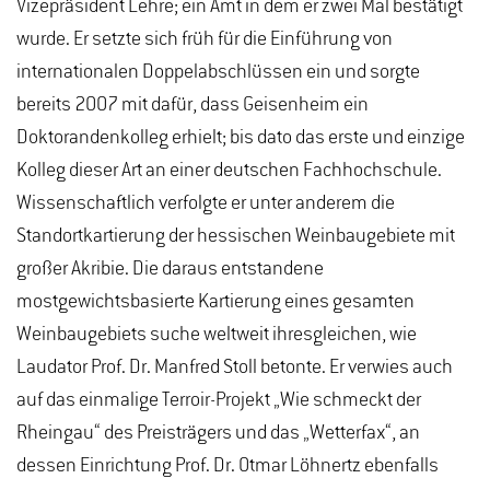
Vizepräsident Lehre; ein Amt in dem er zwei Mal bestätigt
wurde. Er setzte sich früh für die Einführung von
internationalen Doppelabschlüssen ein und sorgte
bereits 2007 mit dafür, dass Geisenheim ein
Doktorandenkolleg erhielt; bis dato das erste und einzige
Kolleg dieser Art an einer deutschen Fachhochschule.
Wissenschaftlich verfolgte er unter anderem die
Standortkartierung der hessischen Weinbaugebiete mit
großer Akribie. Die daraus entstandene
mostgewichtsbasierte Kartierung eines gesamten
Weinbaugebiets suche weltweit ihresgleichen, wie
Laudator Prof. Dr. Manfred Stoll betonte. Er verwies auch
auf das einmalige Terroir-Projekt „Wie schmeckt der
Rheingau“ des Preisträgers und das „Wetterfax“, an
dessen Einrichtung Prof. Dr. Otmar Löhnertz ebenfalls