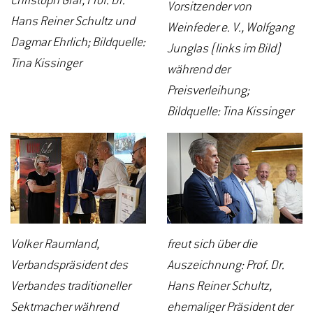
Christoph Graf, Prof. Dr.
Vorsitzender von
Hans Reiner Schultz und
Weinfeder e. V., Wolfgang
Dagmar Ehrlich; Bildquelle:
Junglas (links im Bild)
Tina Kissinger
während der
Preisverleihung;
Bildquelle: Tina Kissinger
Volker Raumland,
freut sich über die
Verbandspräsident des
Auszeichnung: Prof. Dr.
Verbandes traditioneller
Hans Reiner Schultz,
Sektmacher während
ehemaliger Präsident der