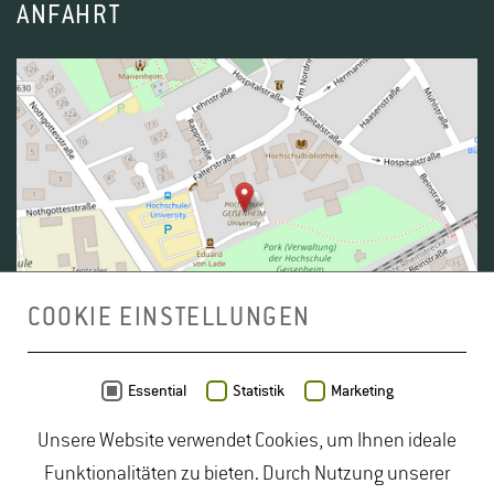
ANFAHRT
COOKIE EINSTELLUNGEN
Daten von
OpenStreetMap
- Veröffentlicht unter
ODbL
Essential
Statistik
Marketing
Unsere Website verwendet Cookies, um Ihnen ideale
duales Studium Gartenbau
|
Gartenbau Studium
|
Funktionalitäten zu bieten. Durch Nutzung unserer