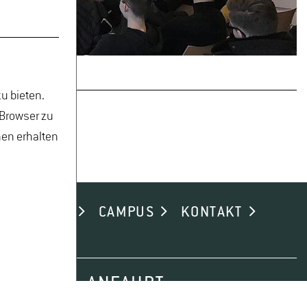
u bieten.
 Browser zu
nen erhalten
ND ALUMNI
CAMPUS
KONTAKT
ANFAHRT