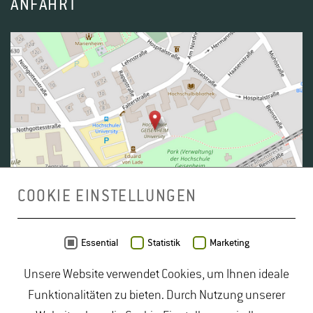
ANFAHRT
COOKIE EINSTELLUNGEN
Daten von
OpenStreetMap
- Veröffentlicht unter
ODbL
Essential
Statistik
Marketing
Unsere Website verwendet Cookies, um Ihnen ideale
duales Studium Gartenbau
|
Gartenbau Studium
|
Funktionalitäten zu bieten. Durch Nutzung unserer