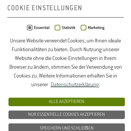
COOKIE EINSTELLUNGEN
Daten von
OpenStreetMap
- Veröffentlicht unter
ODbL
Essential
Statistik
Marketing
Unsere Website verwendet Cookies, um Ihnen ideale
duales Studium Gartenbau
|
Gartenbau Studium
|
Funktionalitäten zu bieten. Durch Nutzung unserer
Lebensmittelrecht Studium
|
Lebensmittelsicherheit
Website ohne die Cookie-Einstellungen in Ihrem
Studium
|
Naturschutz Studium
|
Oenologie
Browser zu ändern, stimmen Sie der Verwendung von
Studium
|
Studiengang Logistik
|
Studiengänge
Cookies zu. Weitere Informationen erhalten Sie in
Lebensmittel
|
Studiengänge Natur
|
Studiengänge
unserer
Datenschutzerklärung
.
Umweltschutz
|
Studium angewandte Biologie
|
Studium Hessen
|
Studium Landschaftsarchitektur
|
ALLE AKZEPTIEREN
Studium Lebensmittel
|
Studium
NUR ESSENTIELLE COOKIES AKZEPTIEREN
Lebensmittelsicherheit
|
Studium Logistik
|
Studium
Natur
|
Studium Naturschutz
|
Studium
SPEICHERN UND SCHLIEẞEN