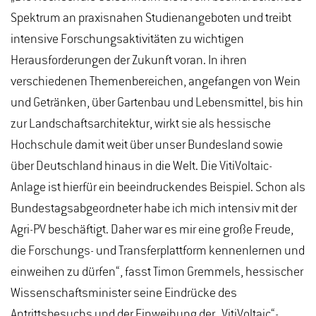
Spektrum an praxisnahen Studienangeboten und treibt
intensive Forschungsaktivitäten zu wichtigen
Herausforderungen der Zukunft voran. In ihren
verschiedenen Themenbereichen, angefangen von Wein
und Getränken, über Gartenbau und Lebensmittel, bis hin
zur Landschaftsarchitektur, wirkt sie als hessische
Hochschule damit weit über unser Bundesland sowie
über Deutschland hinaus in die Welt. Die VitiVoltaic-
Anlage ist hierfür ein beeindruckendes Beispiel. Schon als
Bundestagsabgeordneter habe ich mich intensiv mit der
Agri-PV beschäftigt. Daher war es mir eine große Freude,
die Forschungs- und Transferplattform kennenlernen und
einweihen zu dürfen“, fasst Timon Gremmels, hessischer
Wissenschaftsminister seine Eindrücke des
Antrittsbesuchs und der Einweihung der „VitiVoltaic“-