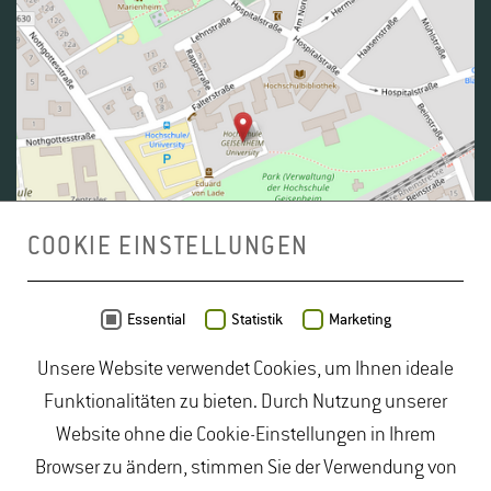
COOKIE EINSTELLUNGEN
Daten von
OpenStreetMap
- Veröffentlicht unter
ODbL
Essential
Statistik
Marketing
Unsere Website verwendet Cookies, um Ihnen ideale
duales Studium Gartenbau
|
Gartenbau Studium
|
Funktionalitäten zu bieten. Durch Nutzung unserer
Lebensmittelrecht Studium
|
Lebensmittelsicherheit
Website ohne die Cookie-Einstellungen in Ihrem
Studium
|
Naturschutz Studium
|
Oenologie
Browser zu ändern, stimmen Sie der Verwendung von