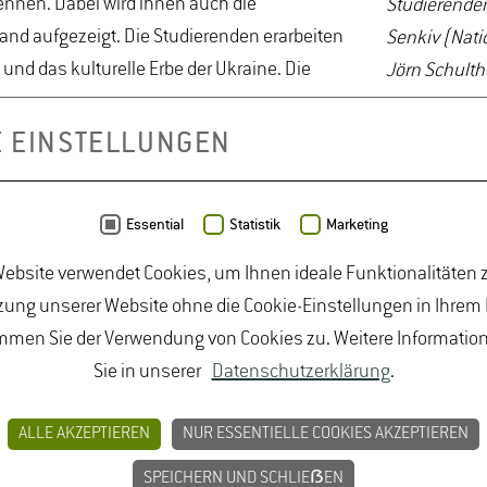
ennen. Dabei wird ihnen auch die
Studierenden
and aufgezeigt. Die Studierenden erarbeiten
Senkiv (Nati
nd das kulturelle Erbe der Ukraine. Die
Jörn Schulth
E EINSTELLUNGEN
onen und Partnerschaften der Hochschule Geisenheim mit den b
ttps://www.kuladig.de/Objektansicht/SWB-334742
Essential
Statistik
Marketing
ebsite verwendet Cookies, um Ihnen ideale Funktionalitäten z
tsarchitektur (M.Sc.), Landschaftsarchitektur (B.Eng.), La
ung unserer Website ohne die Cookie-Einstellungen in Ihrem
mmen Sie der Verwendung von Cookies zu. Weitere Informatio
Sie in unserer
Datenschutzerklärung
.
ALLE AKZEPTIEREN
NUR ESSENTIELLE COOKIES AKZEPTIEREN
SPEICHERN UND SCHLIEẞEN