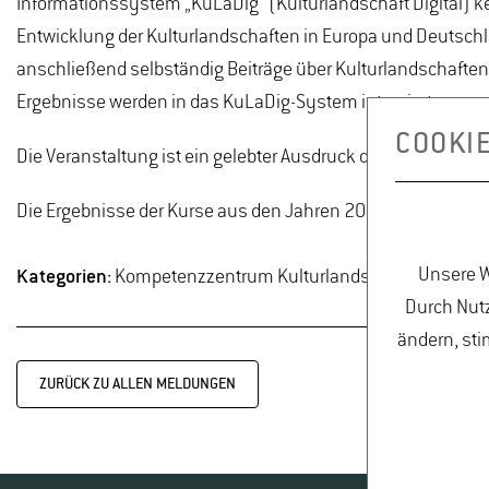
Informationssystem „KuLaDig“ (Kulturlandschaft Digital) k
Entwicklung der Kulturlandschaften in Europa und Deutschl
anschließend selbständig Beiträge über Kulturlandschaften u
Ergebnisse werden in das KuLaDig-System integriert.
COOKI
Die Veranstaltung ist ein gelebter Ausdruck der Kooperati
Die Ergebnisse der Kurse aus den Jahren 2021 und 2022:
h
Unsere W
Kategorien:
Kompetenzzentrum Kulturlandschaft, Landschaf
Durch Nutz
ändern, sti
ZURÜCK ZU ALLEN MELDUNGEN