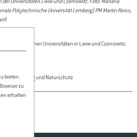
 der Universitäten Lwiw und Czernowitz. Foto: Mariana
onale Polytechnische Universität Lemberg) PM Martin Reiss,
eiß
eiden ukrainischen Universitäten in Lwiw und Czernowitz.
u bieten.
ndschaftsplanung und Naturschutz
 Browser zu
nen erhalten