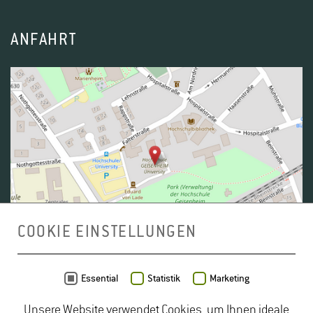
ANFAHRT
COOKIE EINSTELLUNGEN
Daten von
OpenStreetMap
- Veröffentlicht unter
ODbL
Essential
Statistik
Marketing
Unsere Website verwendet Cookies, um Ihnen ideale