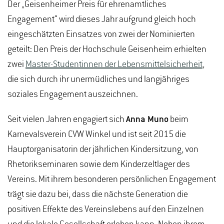
Der „Geisenheimer Preis für ehrenamtliches
Engagement“ wird dieses Jahr aufgrund gleich hoch
eingeschätzten Einsatzes von zwei der Nominierten
geteilt: Den Preis der Hochschule Geisenheim erhielten
zwei
Master-Studentinnen der Lebensmittelsicherheit
,
die sich durch ihr unermüdliches und langjähriges
soziales Engagement auszeichnen.
Seit vielen Jahren engagiert sich
Anna Muno
beim
Karnevalsverein CVW Winkel und ist seit 2015 die
Hauptorganisatorin der jährlichen Kindersitzung, von
Rhetorikseminaren sowie dem Kinderzeltlager des
Vereins. Mit ihrem besonderen persönlichen Engagement
trägt sie dazu bei, dass die nächste Generation die
positiven Effekte des Vereinslebens auf den Einzelnen