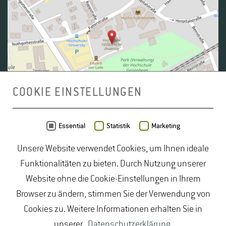
COOKIE EINSTELLUNGEN
Daten von
OpenStreetMap
- Veröffentlicht unter
ODbL
Essential
Statistik
Marketing
Unsere Website verwendet Cookies, um Ihnen ideale
duales Studium Gartenbau
|
Gartenbau Studium
|
Funktionalitäten zu bieten. Durch Nutzung unserer
Lebensmittelrecht Studium
|
Lebensmittelsicherheit
Website ohne die Cookie-Einstellungen in Ihrem
Studium
|
Naturschutz Studium
|
Oenologie
Browser zu ändern, stimmen Sie der Verwendung von
Studium
|
Studiengang Logistik
|
Studiengänge
Cookies zu. Weitere Informationen erhalten Sie in
Lebensmittel
|
Studiengänge Natur
|
Studiengänge
unserer
Datenschutzerklärung
.