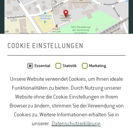
COOKIE EINSTELLUNGEN
Daten von
OpenStreetMap
- Veröffentlicht unter
ODbL
Essential
Statistik
Marketing
Unsere Website verwendet Cookies, um Ihnen ideale
duales Studium Gartenbau
|
Gartenbau Studium
|
Funktionalitäten zu bieten. Durch Nutzung unserer
Lebensmittelrecht Studium
|
Lebensmittelsicherheit
Website ohne die Cookie-Einstellungen in Ihrem
Studium
|
Naturschutz Studium
|
Oenologie
Browser zu ändern, stimmen Sie der Verwendung von
Studium
|
Studiengang Logistik
|
Studiengänge
Cookies zu. Weitere Informationen erhalten Sie in
Lebensmittel
|
Studiengänge Natur
|
Studiengänge
unserer
Datenschutzerklärung
.
Umweltschutz
|
Studium angewandte Biologie
|