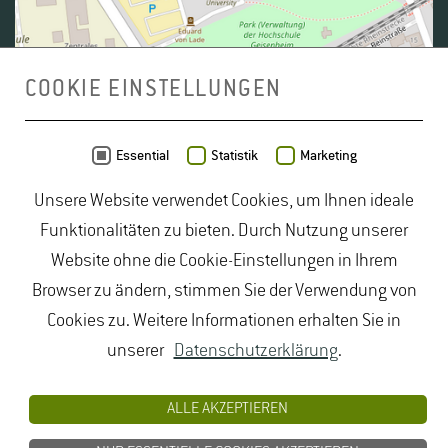
COOKIE EINSTELLUNGEN
Daten von
OpenStreetMap
- Veröffentlicht unter
ODbL
Essential
Statistik
Marketing
Unsere Website verwendet Cookies, um Ihnen ideale
duales Studium Gartenbau
|
Gartenbau Studium
|
Funktionalitäten zu bieten. Durch Nutzung unserer
Lebensmittelrecht Studium
|
Lebensmittelsicherheit
Website ohne die Cookie-Einstellungen in Ihrem
Studium
|
Naturschutz Studium
|
Oenologie
Browser zu ändern, stimmen Sie der Verwendung von
Studium
|
Studiengang Logistik
|
Studiengänge
Cookies zu. Weitere Informationen erhalten Sie in
Lebensmittel
|
Studiengänge Natur
|
Studiengänge
unserer
Datenschutzerklärung
.
Umweltschutz
|
Studium angewandte Biologie
|
Studium Hessen
|
Studium Landschaftsarchitektur
|
ALLE AKZEPTIEREN
Studium Lebensmittel
|
Studium