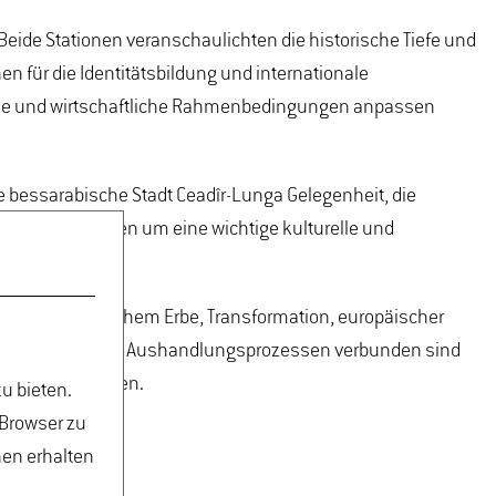
de Stationen veranschaulichten die historische Tiefe und
en für die Identitätsbildung und internationale
che und wirtschaftliche Rahmenbedingungen anpassen
e bessarabische Stadt Ceadîr-Lunga Gelegenheit, die
n Beobachtungen um eine wichtige kulturelle und
 kulturhistorischem Erbe, Transformation, europäischer
 gesellschaftlichen Aushandlungsprozessen verbunden sind
verstehen lassen.
u bieten.
 Browser zu
nen erhalten