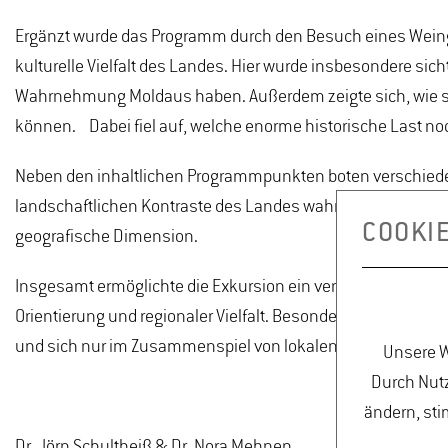
Ergänzt wurde das Programm durch den Besuch eines Weing
kulturelle Vielfalt des Landes. Hier wurde insbesondere sic
Wahrnehmung Moldaus haben. Außerdem zeigte sich, wie s
können. Dabei fiel auf, welche enorme historische Last noch
Neben den inhaltlichen Programmpunkten boten verschiedene
landschaftlichen Kontraste des Landes wahrzunehmen. Dies
COOKI
geografische Dimension.
Insgesamt ermöglichte die Exkursion ein vertieftes Verstä
Orientierung und regionaler Vielfalt. Besonders prägend wa
und sich nur im Zusammenspiel von lokalen und internati
Unsere W
Durch Nutz
ändern, sti
Dr. Jörn Schultheiß & Dr. Nora Mehnen