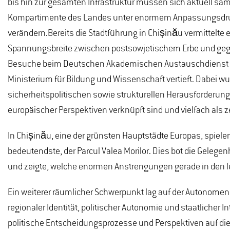
bis hin zur gesamten Infrastruktur müssen sich aktuell sä
Kompartimente des Landes unter enormem Anpassungsdruck
verändern.Bereits die Stadtführung in Chișinău vermittelte 
Spannungsbreite zwischen postsowjetischem Erbe und gege
Besuche beim Deutschen Akademischen Austauschdienst Mol
Ministerium für Bildung und Wissenschaft vertieft. Dabei 
sicherheitspolitischen sowie strukturellen Herausforderun
europäischer Perspektiven verknüpft sind und vielfach als
In Chișinău, eine der grünsten Hauptstädte Europas, spiel
bedeutendste, der Parcul Valea Morilor. Dies bot die Gele
und zeigte, welche enormen Anstrengungen gerade in den le
Ein weiterer räumlicher Schwerpunkt lag auf der Autonome
regionaler Identität, politischer Autonomie und staatlicher I
politische Entscheidungsprozesse und Perspektiven auf di