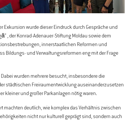
r Exkursion wurde dieser Eindruck durch Gespräche und
ă“ , der Konrad-Adenauer-Stiftung Moldau sowie dem
rationsbestrebungen, innerstaatlichen Reformen und
ass Bildungs- und Verwaltungsreformen eng mit der Frage
g. Dabei wurden mehrere besucht, insbesondere die
en der städtischen Freiraumentwicklung auseinanderzusetzen
er kleiner und großer Parkanlagen nötig waren.
t machten deutlich, wie komplex das Verhältnis zwischen
gehörigkeiten nicht nur kulturell geprägt sind, sondern auch