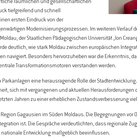
mtliche räumlichen und gesellschaftlichen
 tiefgreifend und schnell
einen ersten Eindruck von der
nwärtigen Modernisierungsprozessen. Im weiteren Verlauf de
dau, der Staatlichen Pädagogischen Universität „Ion Creang
wurde deutlich, wie stark Moldau zwischen europäischen Integ
gen navigiert. Besonders hervorzuheben war die Erkenntnis, d
 zentrale Transformationsmotoren verstanden werden.
en Parkanlagen eine herausragende Rolle der Stadtentwicklun
genheit, sich mit vergangenen und aktuellen Herausforderung
tzten Jahren zu einer erheblichen Zustandsverbesserung viel
n Region Gagausien im Süden Moldaus. Die Begegnungen vor Or
ntegration ist. Die Gespräche verdeutlichten, dass regionale Zu
e nationale Entwicklung maßgeblich beeinflussen.