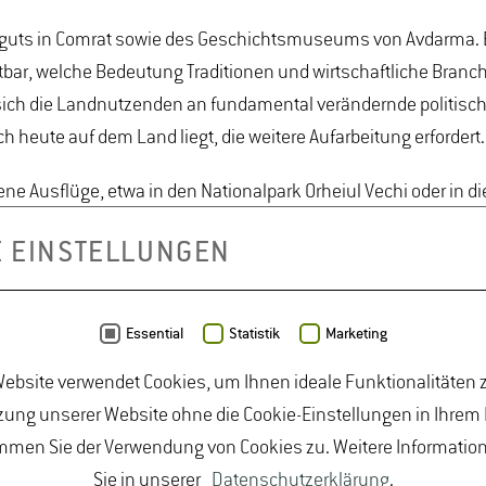
uts in Comrat sowie des Geschichtsmuseums von Avdarma. Bei
htbar, welche Bedeutung Traditionen und wirtschaftliche Branch
ich die Landnutzenden an fundamental verändernde politis
 heute auf dem Land liegt, die weitere Aufarbeitung erfordert.
 Ausflüge, etwa in den Nationalpark Orheiul Vechi oder in di
e Eindrücke ergänzten die politischen und gesellschaftliche
E EINSTELLUNGEN
ndnis der Republik Moldau als Land im Spannungsfeld zwischen
Essential
Statistik
Marketing
r die Erkenntnis, dass politische Entwicklungen hier eng mit
onalen insbesondere europäischen Perspektiven angemessen 
ebsite verwendet Cookies, um Ihnen ideale Funktionalitäten z
ung unserer Website ohne die Cookie-Einstellungen in Ihrem
mmen Sie der Verwendung von Cookies zu. Weitere Informatio
Sie in unserer
Datenschutzerklärung
.