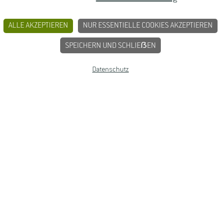
ALLE AKZEPTIEREN
NUR ESSENTIELLE COOKIES AKZEPTIEREN
SPEICHERN UND SCHLIEẞEN
tsarchitektur (M.Sc.), Landschaftsarchitektur (B.Eng.), La
Datenschutz