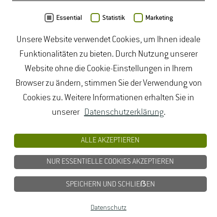
Daten von
OpenStreetMap
- Veröffentlicht unter
ODbL
Essential
Statistik
Marketing
Unsere Website verwendet Cookies, um Ihnen ideale
duales Studium Gartenbau
|
Gartenbau Studium
|
Funktionalitäten zu bieten. Durch Nutzung unserer
Lebensmittelrecht Studium
|
Lebensmittelsicherheit
Website ohne die Cookie-Einstellungen in Ihrem
Studium
|
Naturschutz Studium
|
Oenologie
Browser zu ändern, stimmen Sie der Verwendung von
Studium
|
Studiengang Logistik
|
Studiengänge
Cookies zu. Weitere Informationen erhalten Sie in
Lebensmittel
|
Studiengänge Natur
|
Studiengänge
unserer
Datenschutzerklärung
.
Umweltschutz
|
Studium angewandte Biologie
|
Studium Hessen
|
Studium Landschaftsarchitektur
|
ALLE AKZEPTIEREN
Studium Lebensmittel
|
Studium
NUR ESSENTIELLE COOKIES AKZEPTIEREN
Lebensmittelsicherheit
|
Studium Logistik
|
Studium
Natur
|
Studium Naturschutz
|
Studium
SPEICHERN UND SCHLIEẞEN
Umweltschutz
|
Studium Wiesbaden
|
Datenschutz