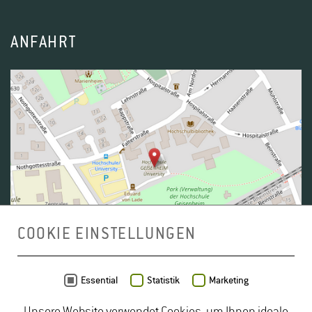
ANFAHRT
COOKIE EINSTELLUNGEN
Daten von
OpenStreetMap
- Veröffentlicht unter
ODbL
Essential
Statistik
Marketing