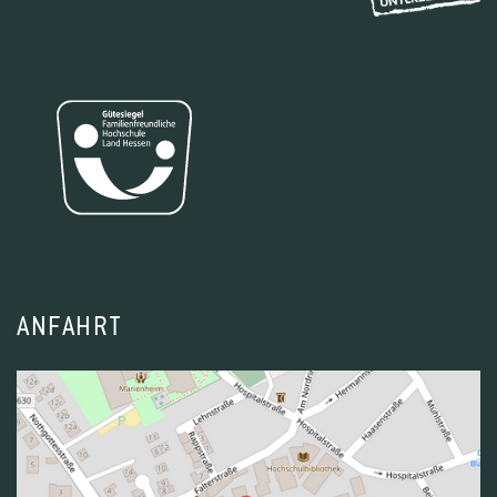
1
2
3
1
2
3
4
5
6
ANFAHRT