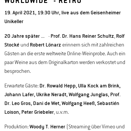
WORLDWIDE" - RETRO
19. April 2021, 19:30 Uhr, live aus dem Geisenheimer
Unikeller
20 Jahre später ...
-
Prof. Dr. Hans Reiner Schultz
,
Rolf
Stocké
und
Robert Lönarz
erinnern sich mit zahlreichen
Gästen an die erste weltweite Online-Weinprobe. Auch ein
paar Weine aus dem Originalkarton werden verkostet und
besprochen.
Erwartete Gäste:
Dr. Rowald Hepp, Ulla Kock am Brink,
Johann Lafer, Ukrike Neradt, Wolfgang Junglas, Prof.
Dr. Leo Gros, Dani de Wet, Wolfgang Heeß, Sebastién
Loison, Peter Griebeler
, u.v.m.
Produktion:
Woody T. Herner
(Streaming über Vimeo und