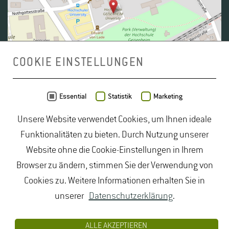
1
2
3
4
5
6
COOKIE EINSTELLUNGEN
Daten von
OpenStreetMap
- Veröffentlicht unter
ODbL
Essential
Statistik
Marketing
Unsere Website verwendet Cookies, um Ihnen ideale
duales Studium Gartenbau
|
Gartenbau Studium
|
Funktionalitäten zu bieten. Durch Nutzung unserer
Lebensmittelrecht Studium
|
Lebensmittelsicherheit
Website ohne die Cookie-Einstellungen in Ihrem
1
2
3
Studium
|
Naturschutz Studium
|
Oenologie
Browser zu ändern, stimmen Sie der Verwendung von
Studium
|
Studiengang Logistik
|
Studiengänge
Cookies zu. Weitere Informationen erhalten Sie in
Lebensmittel
|
Studiengänge Natur
|
Studiengänge
unserer
Datenschutzerklärung
.
Umweltschutz
|
Studium angewandte Biologie
|
Studium Hessen
|
Studium Landschaftsarchitektur
|
ALLE AKZEPTIEREN