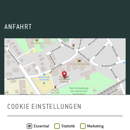
ANFAHRT
COOKIE EINSTELLUNGEN
Daten von
OpenStreetMap
- Veröffentlicht unter
ODbL
Essential
Statistik
Marketing