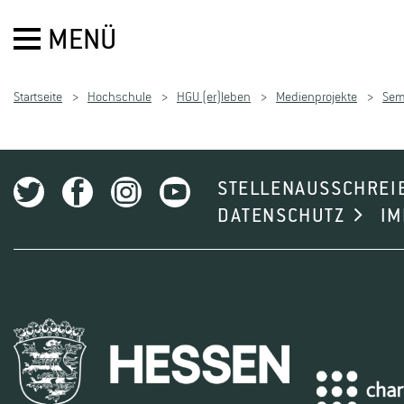
MENÜ
Startseite
Hochschule
HGU (er)leben
Medienprojekte
Sem
STELLENAUSSCHREI
DATENSCHUTZ
I