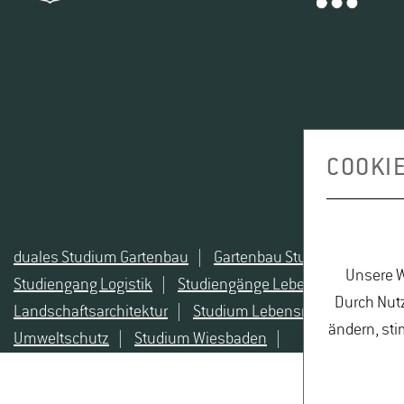
COOKI
duales Studium Gartenbau
|
Gartenbau Studium
|
Leben
Unsere W
Studiengang Logistik
|
Studiengänge Lebensmittel
|
St
Durch Nutz
Landschaftsarchitektur
|
Studium Lebensmittel
|
Studi
ändern, sti
Umweltschutz
|
Studium Wiesbaden
|