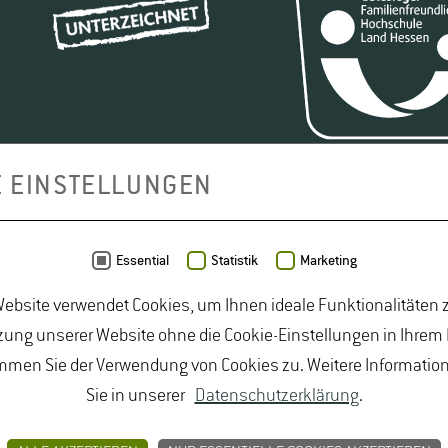
E EINSTELLUNGEN
Essential
Statistik
Marketing
smittelrecht Studium
|
Lebensmittelsicherheit Studium
|
ebsite verwendet Cookies, um Ihnen ideale Funktionalitäten z
udiengänge Natur
|
Studiengänge Umweltschutz
|
Studium
ung unserer Website ohne die Cookie-Einstellungen in Ihrem
um Lebensmittelsicherheit
|
Studium Logistik
|
Studium N
mmen Sie der Verwendung von Cookies zu. Weitere Informatio
Sie in unserer
Datenschutzerklärung
.