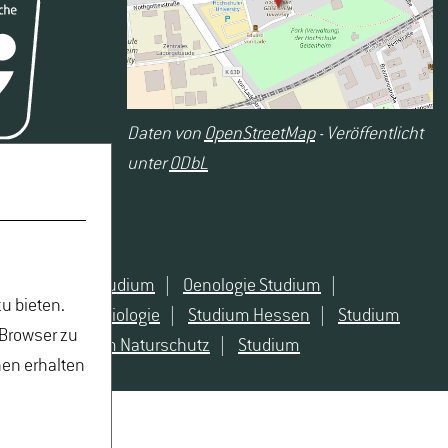
Daten von
OpenStreetMap
- Veröffentlicht
unter
ODbL
Naturschutz Studium
|
Oenologie Studium
|
u bieten.
 angewandte Biologie
|
Studium Hessen
|
Studium
 Browser zu
atur
|
Studium Naturschutz
|
Studium
nen erhalten