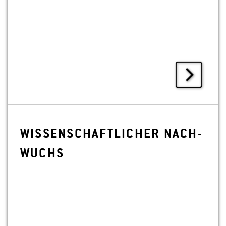
WIS­SEN­SCHAFT­LI­CHER NACH­
WUCHS