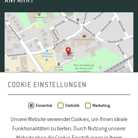
ANFAHRT
COOKIE EINSTELLUNGEN
Daten von
OpenStreetMap
- Veröffentlicht unter
ODbL
Essential
Statistik
Marketing
Unsere Website verwendet Cookies, um Ihnen ideale
duales Studium Gartenbau
|
Gartenbau Studium
|
Funktionalitäten zu bieten. Durch Nutzung unserer
Lebensmittelrecht Studium
|
Lebensmittelsicherheit