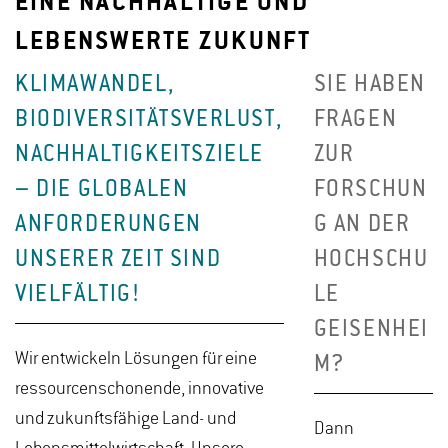
EINE NACHHALTIGE UND
LEBENSWERTE ZUKUNFT
KLIMAWANDEL,
SIE HABEN
BIODIVERSITÄTSVERLUST,
FRAGEN
NACHHALTIGKEITSZIELE
ZUR
– DIE GLOBALEN
FORSCHUN
ANFORDERUNGEN
G AN DER
UNSERER ZEIT SIND
HOCHSCHU
VIELFÄLTIG!
LE
GEISENHEI
Wir entwickeln Lösungen für eine
M?
ressourcenschonende, innovative
und zukunftsfähige Land- und
Dann