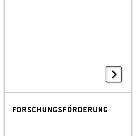
FOR­SCHUNGS­FÖR­DE­RUNG