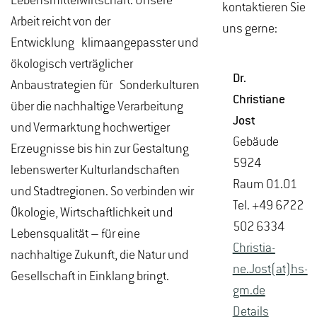
Lebensmittelwirtschaft. Unsere
kontaktieren Sie
Arbeit reicht von der
uns gerne:
Entwicklung klimaangepasster und
ökologisch verträglicher
Dr.
Anbaustrategien für Sonderkulturen
Chris­tia­ne
über die nachhaltige Verarbeitung
Jost
und Vermarktung hochwertiger
Ge­bäu­de
Erzeugnisse bis hin zur Gestaltung
5924
lebenswerter Kulturlandschaften
Raum 01.01
und Stadtregionen. So verbinden wir
Tel. +49 6722
Ökologie, Wirtschaftlichkeit und
502 6334
Lebensqualität – für eine
Chris­tia­
nachhaltige Zukunft, die Natur und
ne.Jost(at)hs-​
Gesellschaft in Einklang bringt.
gm.​de
De­tails