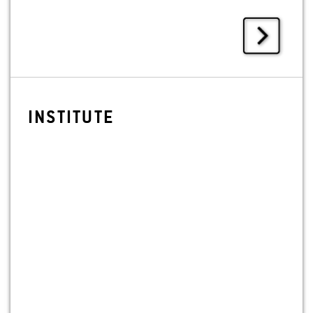
IN­STI­TU­TE