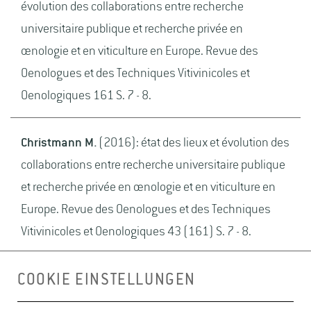
évolution des collaborations entre recherche
universitaire publique et recherche privée en
œnologie et en viticulture en Europe. Revue des
Oenologues et des Techniques Vitivinicoles et
Oenologiques 161 S. 7 - 8.
Christmann M.
(2016): état des lieux et évolution des
collaborations entre recherche universitaire publique
et recherche privée en œnologie et en viticulture en
Europe. Revue des Oenologues et des Techniques
Vitivinicoles et Oenologiques 43 (161) S. 7 - 8.
COOKIE EINSTELLUNGEN
Hillenbrand A., Pfeifer W., Christmann M.
(2016):
Farbveränderungen bei Spätburgunder. Das deutsche