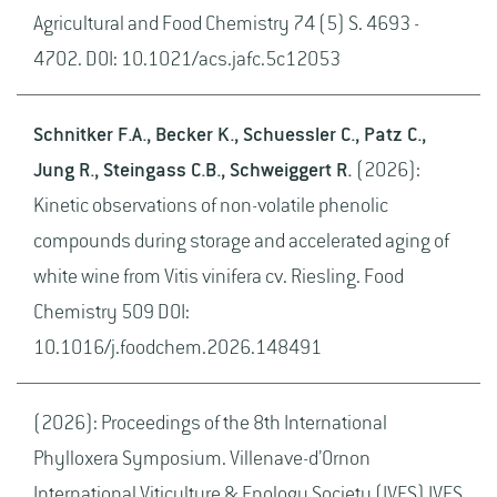
Agricultural and Food Chemistry 74 (5) S. 4693 -
4702. DOI: 10.1021/acs.jafc.5c12053
Schnitker F.A., Becker K., Schuessler C., Patz C.,
Jung R., Steingass C.B., Schweiggert R.
(2026):
Kinetic observations of non-volatile phenolic
compounds during storage and accelerated aging of
white wine from Vitis vinifera cv. Riesling. Food
Chemistry 509 DOI:
10.1016/j.foodchem.2026.148491
(2026): Proceedings of the 8th International
Phylloxera Symposium. Villenave-d’Ornon
International Viticulture & Enology Society (IVES) IVES