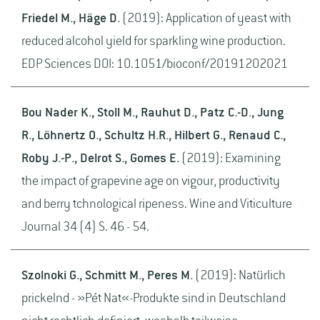
Friedel M., Häge D.
(2019): Application of yeast with
reduced alcohol yield for sparkling wine production.
EDP Sciences DOI: 10.1051/bioconf/20191202021
Bou Nader K., Stoll M., Rauhut D., Patz C.-D., Jung
R., Löhnertz O., Schultz H.R., Hilbert G., Renaud C.,
Roby J.-P., Delrot S., Gomes E.
(2019): Examining
the impact of grapevine age on vigour, productivity
and berry tchnological ripeness. Wine and Viticulture
Journal 34 (4) S. 46 - 54.
Szolnoki G., Schmitt M., Peres M.
(2019): Natürlich
prickelnd - »Pét Nat«-Produkte sind in Deutschland