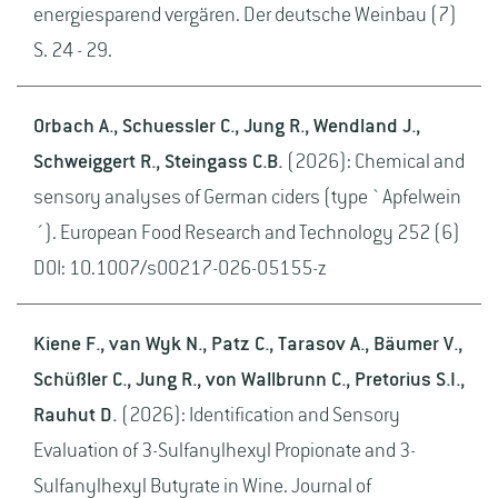
energiesparend vergären. Der deutsche Weinbau (7)
S. 24 - 29.
Orbach A., Schuessler C., Jung R., Wendland J.,
Schweiggert R., Steingass C.B.
(2026): Chemical and
sensory analyses of German ciders (type `Apfelwein
´). European Food Research and Technology 252 (6)
DOI: 10.1007/s00217-026-05155-z
Kiene F., van Wyk N., Patz C., Tarasov A., Bäumer V.,
Schüßler C., Jung R., von Wallbrunn C., Pretorius S.I.,
Rauhut D.
(2026): Identification and Sensory
Evaluation of 3-Sulfanylhexyl Propionate and 3-
Sulfanylhexyl Butyrate in Wine. Journal of