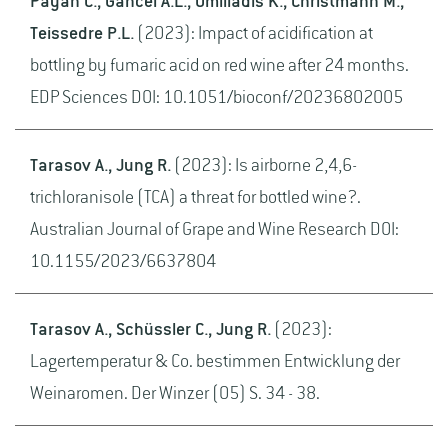
Payan C., Gancel A.L., Omiliadis K., Christmann M.,
Teissedre P.L.
(2023): Impact of acidification at
bottling by fumaric acid on red wine after 24 months.
EDP Sciences DOI: 10.1051/bioconf/20236802005
Tarasov A., Jung R.
(2023): Is airborne 2,4,6-
trichloranisole (TCA) a threat for bottled wine?.
Australian Journal of Grape and Wine Research DOI:
10.1155/2023/6637804
Tarasov A., Schüssler C., Jung R.
(2023):
Lagertemperatur & Co. bestimmen Entwicklung der
Weinaromen. Der Winzer (05) S. 34 - 38.