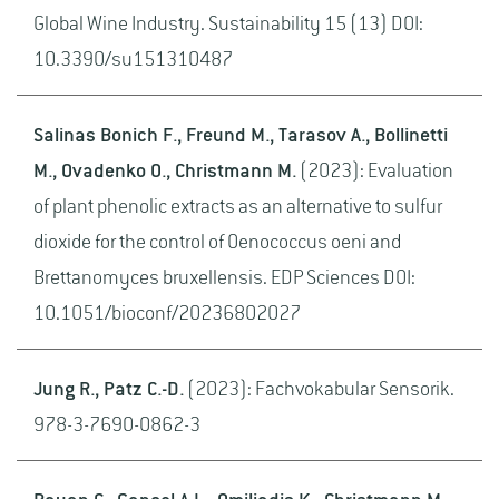
Global Wine Industry. Sustainability 15 (13) DOI:
10.3390/su151310487
Salinas Bonich F., Freund M., Tarasov A., Bollinetti
M., Ovadenko O., Christmann M.
(2023): Evaluation
of plant phenolic extracts as an alternative to sulfur
dioxide for the control of Oenococcus oeni and
Brettanomyces bruxellensis. EDP Sciences DOI:
10.1051/bioconf/20236802027
Jung R., Patz C.-D.
(2023): Fachvokabular Sensorik.
978-3-7690-0862-3