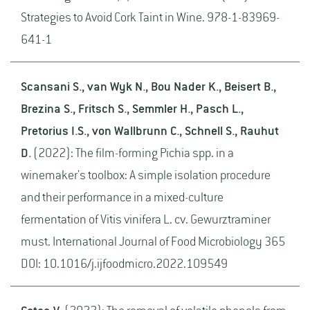
Strategies to Avoid Cork Taint in Wine. 978-1-83969-
641-1
Scansani S., van Wyk N., Bou Nader K., Beisert B.,
Brezina S., Fritsch S., Semmler H., Pasch L.,
Pretorius I.S., von Wallbrunn C., Schnell S., Rauhut
D.
(2022): The film-forming Pichia spp. in a
winemaker's toolbox: A simple isolation procedure
and their performance in a mixed-culture
fermentation of Vitis vinifera L. cv. Gewurztraminer
must. International Journal of Food Microbiology 365
DOI: 10.1016/j.ijfoodmicro.2022.109549