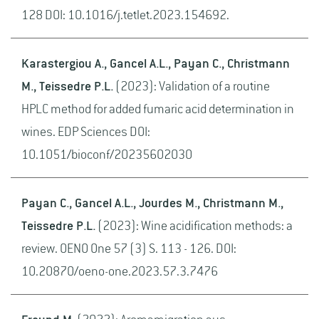
128 DOI: 10.1016/j.tetlet.2023.154692.
Karastergiou A., Gancel A.L., Payan C., Christmann
M., Teissedre P.L.
(2023): Validation of a routine
HPLC method for added fumaric acid determination in
wines. EDP Sciences DOI:
10.1051/bioconf/20235602030
Payan C., Gancel A.L., Jourdes M., Christmann M.,
Teissedre P.L.
(2023): Wine acidification methods: a
review. OENO One 57 (3) S. 113 - 126. DOI:
10.20870/oeno-one.2023.57.3.7476