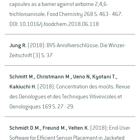
capsules as a barrier against airborne 2,4,6-
trichloroanisole. Food Chemistry 268 S. 463 - 467.
DOI: 10.1016/j.foodchem.2018.06.118
Jung R.
(2018): BVS-Anrollverschlüsse. Die Winzer-
Zeitschrift (3) S. 37
Schmitt M., Christmann M., Ueno N, Kyotani T.,
Kakiuchi H.
(2018): Concentration des moûts. Revue
des Oenologues et des Techniques Vitivinicoles et
Oenologiques 169 S. 27 - 29.
Schmidt D.M., Freund M., Velten K.
(2018): End-User
Software for Efficient Sensor Placement in Jacketed