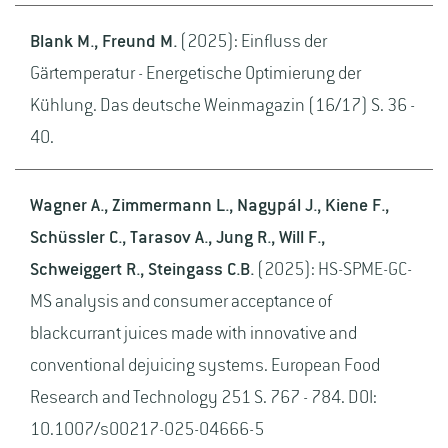
Blank M., Freund M.
(2025): Einfluss der
Gärtemperatur - Energetische Optimierung der
Kühlung. Das deutsche Weinmagazin (16/17) S. 36 -
40.
Wagner A., Zimmermann L., Nagypál J., Kiene F.,
Schüssler C., Tarasov A., Jung R., Will F.,
Schweiggert R., Steingass C.B.
(2025): HS-SPME-GC-
MS analysis and consumer acceptance of
blackcurrant juices made with innovative and
conventional dejuicing systems. European Food
Research and Technology 251 S. 767 - 784. DOI:
10.1007/s00217-025-04666-5