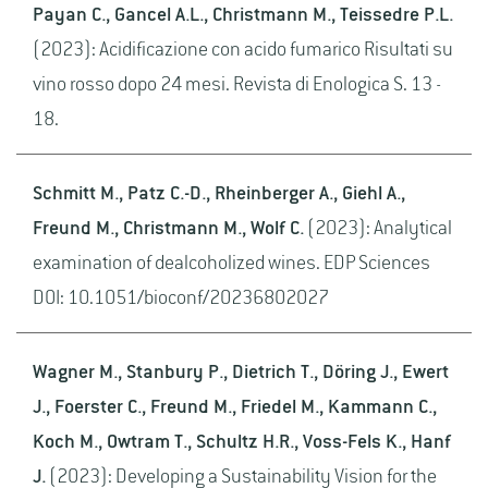
Payan C., Gancel A.L., Christmann M., Teissedre P.L.
(2023): Acidificazione con acido fumarico Risultati su
vino rosso dopo 24 mesi. Revista di Enologica S. 13 -
18.
Schmitt M., Patz C.-D., Rheinberger A., Giehl A.,
Freund M., Christmann M., Wolf C.
(2023): Analytical
examination of dealcoholized wines. EDP Sciences
DOI: 10.1051/bioconf/20236802027
Wagner M., Stanbury P., Dietrich T., Döring J., Ewert
J., Foerster C., Freund M., Friedel M., Kammann C.,
Koch M., Owtram T., Schultz H.R., Voss-Fels K., Hanf
J.
(2023): Developing a Sustainability Vision for the