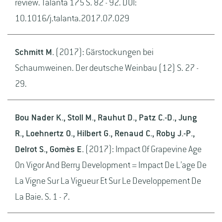
review. Talanta 175 S. 82 - 92. DOI:
10.1016/j.talanta.2017.07.029
Schmitt M.
(2017): Gärstockungen bei
Schaumweinen. Der deutsche Weinbau (12) S. 27 -
29.
Bou Nader K., Stoll M., Rauhut D., Patz C.-D., Jung
R., Loehnertz O., Hilbert G., Renaud C., Roby J.-P.,
Delrot S., Gomès E.
(2017): Impact Of Grapevine Age
On Vigor And Berry Development = Impact De L’age De
La Vigne Sur La Vigueur Et Sur Le Developpement De
La Baie. S. 1 - 7.