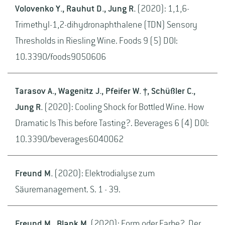
Volovenko Y., Rauhut D., Jung R.
(2020): 1,1,6-
Trimethyl-1,2-dihydronaphthalene (TDN) Sensory
Thresholds in Riesling Wine. Foods 9 (5) DOI:
10.3390/foods9050606
Tarasov A., Wagenitz J., Pfeifer W. †, Schüßler C.,
Jung R.
(2020): Cooling Shock for Bottled Wine. How
Dramatic Is This before Tasting?. Beverages 6 (4) DOI:
10.3390/beverages6040062
Freund M.
(2020): Elektrodialyse zum
Säuremanagement. S. 1 - 39.
Freund M., Blank M.
(2020): Form oder Farbe?. Der