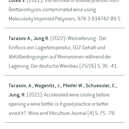
Cotea V.
(2022): The removal of volatile phenols from
Brettanomyces-contaminated wine using
Molecularly Imprinted Polymers. 978-3-934742-89-5
Tarasov A., Jung R.
(2022): Weinalterung - Der
Einfluss von Lagertemperatur, SO2-Gehalt und
Abfüllbedingungen auf Weinaromen während der
Lagerung. Der deutsche Weinbau (25/26) S. 36 - 41.
Tarasov, A., Wagenitz, J., Pfeifer W., Schuessler, C.,
Jung, R.
(2021): Accelerated wine cooling before
opening a wine bottle: is it good practice or better
avoid it?. Wine and Viticulture Journal (4) S. 75 - 78.