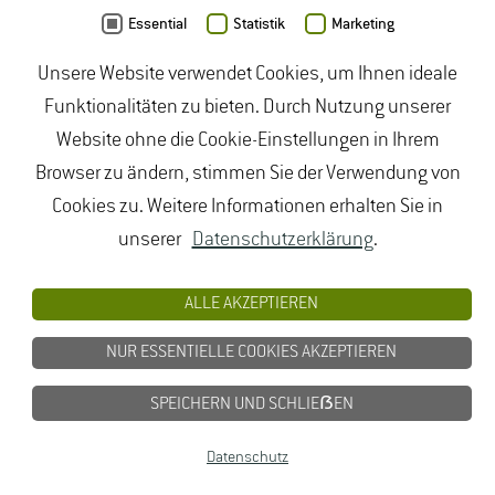
Weinmagazin (25) S. 22 - 24.
Essential
Statistik
Marketing
Unsere Website verwendet Cookies, um Ihnen ideale
Jung R., Zürn F.
(2016): Geisenheimer
Funktionalitäten zu bieten. Durch Nutzung unserer
Testmethoden : Teil I Prüf-Vorschriften für die
Website ohne die Cookie-Einstellungen in Ihrem
Qualitäts-Kontrolle von Weinkorken ; Teil II
Browser zu ändern, stimmen Sie der Verwendung von
Vorschriften für die Handhabung und Verarbeitung
Cookies zu. Weitere Informationen erhalten Sie in
von Korken durch die Weinwirtschaft ; Teil III
unserer
Datenschutzerklärung
.
Geisenheimer Prüfsiegel.
ALLE AKZEPTIEREN
Freund M., Ebert J.
(2016): Grundlagen der
NUR ESSENTIELLE COOKIES AKZEPTIEREN
Tiefenfiltration - Schulungsunterlagen.
SPEICHERN UND SCHLIEẞEN
Freund M.
(2016): Kontroll-und
Datenschutz
Zertifizierungskonzepte für Weinbaubetriebe in