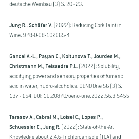
deutsche Weinbau (3) S. 20 - 23.
Jung R., Schäfer V.
(2022): Reducing Cork Taint in
Wine. 978-0-08-102065-4
Gancel A.-L., Payan C., Koltunova T., Jourdes M.,
Christmann M., Teissedre P.L.
(2022): Solubility,
acidifying power and sensory properties of fumaric
acid in water, hydro-alcoholics. OENO One 56 (3) S.
137 - 154. DOI: 10.20870/oeno-one.2022.56.3.5455
Tarasov A., Cabral M., Loisel C., Lopes P.,
Schuessler C., Jung R.
(2022): State-of-the-Art
Knowledge about 2,4,6-Trichloroanisole (TCA) and