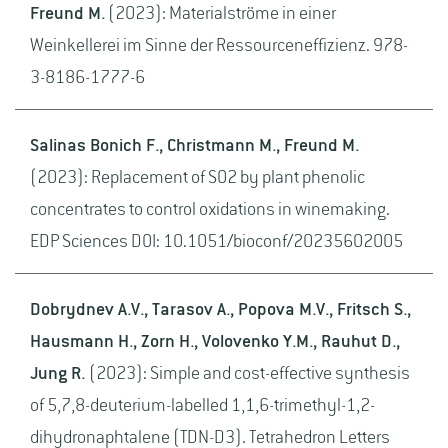
Freund M.
(2023): Materialströme in einer
Weinkellerei im Sinne der Ressourceneffizienz. 978-
3-8186-1777-6
Salinas Bonich F., Christmann M., Freund M.
(2023): Replacement of SO2 by plant phenolic
concentrates to control oxidations in winemaking.
EDP Sciences DOI: 10.1051/bioconf/20235602005
Dobrydnev A.V., Tarasov A., Popova M.V., Fritsch S.,
Hausmann H., Zorn H., Volovenko Y.M., Rauhut D.,
Jung R.
(2023): Simple and cost-effective synthesis
of 5,7,8-deuterium-labelled 1,1,6-trimethyl-1,2-
dihydronaphtalene (TDN-D3). Tetrahedron Letters