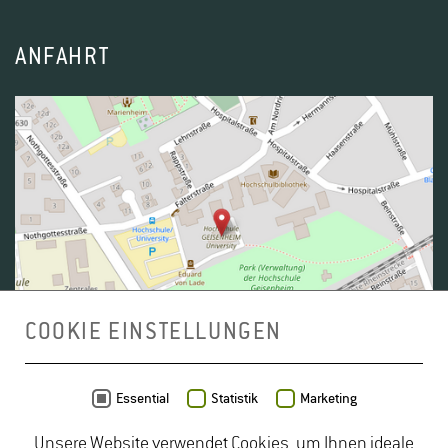
ANFAHRT
COOKIE EINSTELLUNGEN
Daten von
OpenStreetMap
- Veröffentlicht unter
ODbL
Essential
Statistik
Marketing
Unsere Website verwendet Cookies, um Ihnen ideale