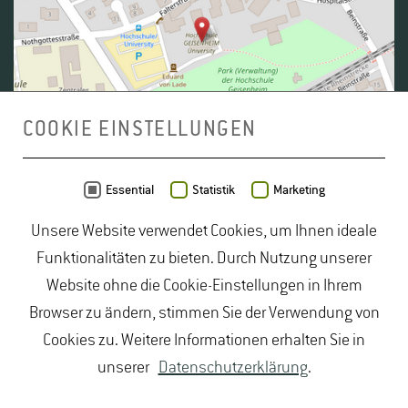
COOKIE EINSTELLUNGEN
Daten von
OpenStreetMap
- Veröffentlicht unter
ODbL
Essential
Statistik
Marketing
Unsere Website verwendet Cookies, um Ihnen ideale
duales Studium Gartenbau
|
Gartenbau Studium
|
Funktionalitäten zu bieten. Durch Nutzung unserer
Lebensmittelrecht Studium
|
Lebensmittelsicherheit
Website ohne die Cookie-Einstellungen in Ihrem
Studium
|
Naturschutz Studium
|
Oenologie
Browser zu ändern, stimmen Sie der Verwendung von
Studium
|
Studiengang Logistik
|
Studiengänge
Cookies zu. Weitere Informationen erhalten Sie in
Lebensmittel
|
Studiengänge Natur
|
Studiengänge
unserer
Datenschutzerklärung
.
Umweltschutz
|
Studium angewandte Biologie
|