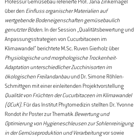
Professur Gemüsebau referierte Prof. Jana Zinkernagel
über den
Einfluss organischer Materialien auf
wertgebende Bodeneigenschaften gemüsebaulich
genutzter Böden
. In der Session „Qualitätsbewertung und
Anpassungsstrategien von Cucurbitaceen im
Klimawandel“ berichtete M.Sc. Ruven Gierholz über
Physiologische und morphologische Trockenheit-
Adaptation unterschiedlicher Zucchinisorten im
ökologischen Freilandanbau
und Dr. Simone Röhlen-
Schmittgen mit einer einleitenden Projektvorstellung
Qualität von Früchten der Cucurbitaceen im Klimawandel
(QCuK)
. Für das Institut Phytomedizin stellten Dr. Yvonne
Rondot ihr Poster zur Thematik
Bewertung und
Optimierung von Hygieneschleusen zur Sohlenreinigung
in der Gemüseproduktion und Verarbeitung
vor sowie