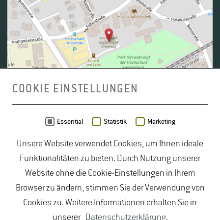
COOKIE EINSTELLUNGEN
Daten von
OpenStreetMap
- Veröffentlicht unter
ODbL
Essential
Statistik
Marketing
Unsere Website verwendet Cookies, um Ihnen ideale
duales Studium Gartenbau
|
Gartenbau Studium
|
Funktionalitäten zu bieten. Durch Nutzung unserer
Lebensmittelrecht Studium
|
Lebensmittelsicherheit
Website ohne die Cookie-Einstellungen in Ihrem
Studium
|
Naturschutz Studium
|
Oenologie
Browser zu ändern, stimmen Sie der Verwendung von
Studium
|
Studiengang Logistik
|
Studiengänge
Cookies zu. Weitere Informationen erhalten Sie in
Lebensmittel
|
Studiengänge Natur
|
Studiengänge
unserer
Datenschutzerklärung
.