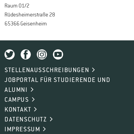
Raum 01/2
Rü­des­hei­mer­stra­ße 28
65366 Gei­sen­heim
STELLENAUSSCHREIBUNGEN
JOBPORTAL FÜR STUDIERENDE UND
ALUMNI
CAMPUS
KONTAKT
DATENSCHUTZ
IMPRESSUM