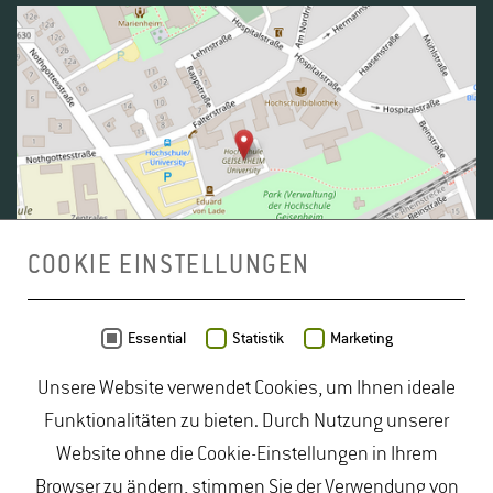
COOKIE EINSTELLUNGEN
Daten von
OpenStreetMap
- Veröffentlicht unter
ODbL
Essential
Statistik
Marketing
Unsere Website verwendet Cookies, um Ihnen ideale
duales Studium Gartenbau
|
Gartenbau Studium
|
Funktionalitäten zu bieten. Durch Nutzung unserer
Lebensmittelrecht Studium
|
Lebensmittelsicherheit
Website ohne die Cookie-Einstellungen in Ihrem
Studium
|
Naturschutz Studium
|
Oenologie
Browser zu ändern, stimmen Sie der Verwendung von