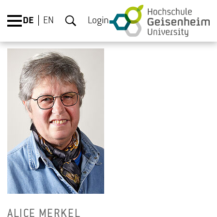
DE
EN
Login
ALICE MER­KEL