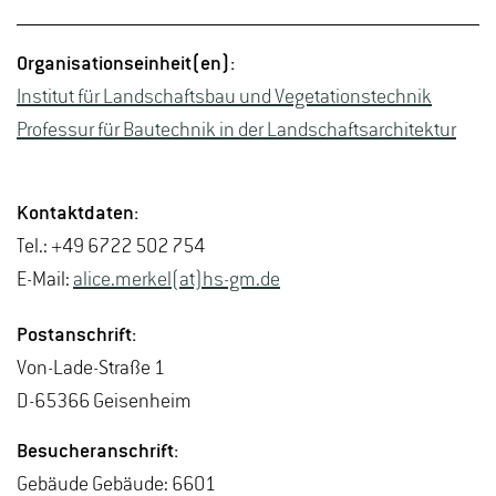
Or­ga­ni­sa­ti­ons­ein­heit(en):
In­sti­tut für Land­schafts­bau und Ve­ge­ta­ti­ons­tech­nik
Pro­fes­sur für Bau­tech­nik in der Land­schafts­ar­chi­tek­tur
Kon­takt­da­ten:
Tel.: +49 6722 502 754
E-Mail:
alice.​merkel(at)hs-​gm.​de
Post­an­schrift:
Von-La­de-Stra­ße 1
D-65366 Gei­sen­heim
Be­su­cher­an­schrift:
Ge­bäu­de Ge­bäu­de: 6601