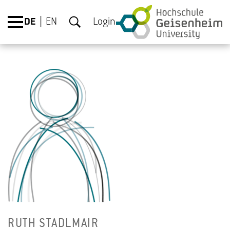
DE
EN
Login
RUTH STADL­MAIR