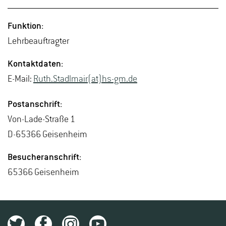
Funk­ti­on:
Lehr­be­auf­trag­ter
Kon­takt­da­ten:
E-Mail:
Ruth.​Stadlmair(at)hs-​gm.​de
Post­an­schrift:
Von-La­de-Stra­ße 1
D-65366 Gei­sen­heim
Be­su­cher­an­schrift:
65366 Gei­sen­heim