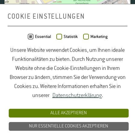
COOKIE EINSTELLUNGEN
Daten von
OpenStreetMap
- Veröffentlicht unter
ODbL
Essential
Statistik
Marketing
Unsere Website verwendet Cookies, um Ihnen ideale
duales Studium Gartenbau
|
Gartenbau Studium
|
Funktionalitäten zu bieten. Durch Nutzung unserer
Lebensmittelrecht Studium
|
Lebensmittelsicherheit
Website ohne die Cookie-Einstellungen in Ihrem
Studium
|
Naturschutz Studium
|
Oenologie
Browser zu ändern, stimmen Sie der Verwendung von
Studium
|
Studiengang Logistik
|
Studiengänge
Cookies zu. Weitere Informationen erhalten Sie in
Lebensmittel
|
Studiengänge Natur
|
Studiengänge
unserer
Datenschutzerklärung
.
Umweltschutz
|
Studium angewandte Biologie
|
Studium Hessen
|
Studium Landschaftsarchitektur
|
ALLE AKZEPTIEREN
Studium Lebensmittel
|
Studium
NUR ESSENTIELLE COOKIES AKZEPTIEREN
Lebensmittelsicherheit
|
Studium Logistik
|
Studium