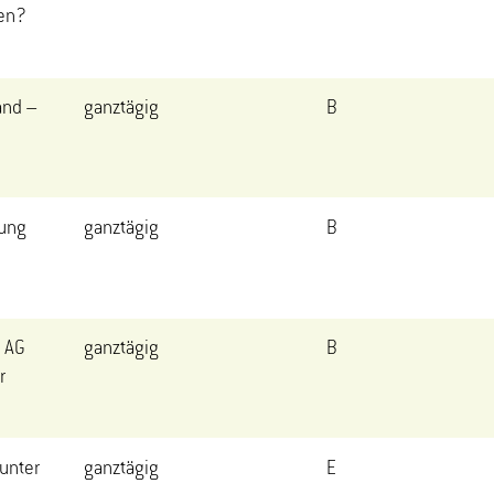
ten?
and –
ganztägig
B
fung
ganztägig
B
: AG
ganztägig
B
r
unter
ganztägig
E