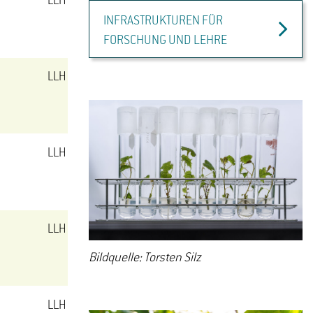
LLH Kräutergewächshaus
INFRASTRUKTUREN FÜR
FORSCHUNG UND LEHRE
LLH Kräutergewächshaus
LLH Foliengewächshaus
LLH Foliengewächshaus
Bildquelle: Torsten Silz
LLH Betriebsgebäude