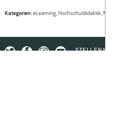
Kategorien:
eLearning, Hochschuldidaktik, Nachrichten
STELLENAUSSCHREI
DATENSCHUTZ
I