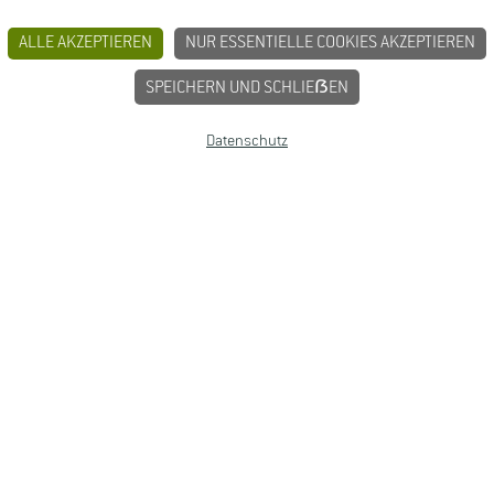
ALLE AKZEPTIEREN
NUR ESSENTIELLE COOKIES AKZEPTIEREN
SPEICHERN UND SCHLIEẞEN
Datenschutz
BUNGEN
JOBPORTAL FÜR STUDIERENDE U
MPRESSUM