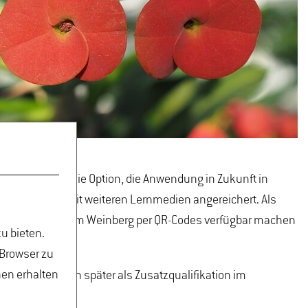
n. Es besteht die Option, die Anwendung in Zukunft in
n gefüllt und mit weiteren Lernmedien angereichert. Als
en und die Infos im Weinberg per QR-Codes verfügbar machen
u bieten.
 Browser zu
nen erhalten
ie Studierenden später als Zusatzqualifikation im