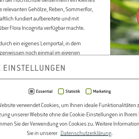
s an der Hochschule Geisenheim ein kleines
e relevanten Gehölze, Reben, Sommerflor,
tlich fundiert aufbereitete und mit
er Flora Incognita verfügbar machte.
 durch ein eigenes Lernportal, in dem
anzenwissen noch einmal im eigenen
rde ursprünglich an der Goethe Universität
E EINSTELLUNGEN
Kooperation, die 2021 noch weiter ausgebaut
d Frontend verwenden und mit den Geisenheimer Pflanzen fülle
mit den für Flora Incognita entwickelten Pflanzen-Steckbriefe
Essential
Statistik
Marketing
briefe zu den einzelnen Rebsorten mit tollen Audios untermal
ebsite verwendet Cookies, um Ihnen ideale Funktionalitäten z
oduziert.
ung unserer Website ohne die Cookie-Einstellungen in Ihrem
mmen Sie der Verwendung von Cookies zu. Weitere Informatio
hkeit, einen „Geisenheimer Pflanzenschein“ zu erwerben, den d
Sie in unserer
Datenschutzerklärung
.