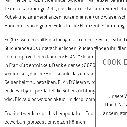
Mit Hilfe der digLL-Fördermittel wurde im Mai letzten Jahre
Team zusammengestellt, das die für die Geisenheimer Lehr
Kübel- und Zimmerpflanzen nutzerorientiert und wissenschaf
Hunderten von eigenen Fotos für die Pflanzenbestimmung üb
Ergänzt werden soll Flora Incognita in einem zweiten Schritt
Studierende aus unterschiedlichen Studiengängen ihr Pfl
Lerntempo vertiefen können: PLANTY2learn. Die Plattform wu
COOKI
in Frankfurt entwickelt. Dank einer seit 2020 bestehenden 
werden soll, darf die Hochschule das entstandene Back- un
Geisenheim zu betreiben. PLANTY2learn wird nun sukzessive 
erste Fachgruppe startet die Rebenzüchtung, die ihre Steck
Unsere W
wird. Die Audios werden aktuell in der eLearning Abteilung pr
Durch Nutz
ändern, sti
Erweitert werden soll das Lernportal am Ende mit der Möglic
Bewerbungsprozess einsetzen können.