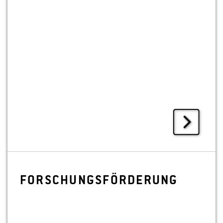
FOR­SCHUNGS­FÖR­DE­RUNG