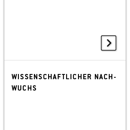
WIS­SEN­SCHAFT­LI­CHER NACH­
WUCHS