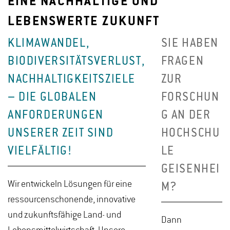
EINE NACHHALTIGE UND
LEBENSWERTE ZUKUNFT
KLIMAWANDEL,
SIE HABEN
BIODIVERSITÄTSVERLUST,
FRAGEN
NACHHALTIGKEITSZIELE
ZUR
– DIE GLOBALEN
FORSCHUN
ANFORDERUNGEN
G AN DER
UNSERER ZEIT SIND
HOCHSCHU
VIELFÄLTIG!
LE
GEISENHEI
Wir entwickeln Lösungen für eine
M?
ressourcenschonende, innovative
und zukunftsfähige Land- und
Dann