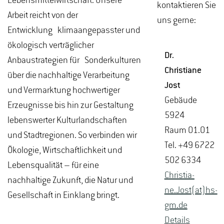
Lebensmittelwirtschaft. Unsere
kontaktieren Sie
Arbeit reicht von der
uns gerne:
Entwicklung klimaangepasster und
ökologisch verträglicher
Dr.
Anbaustrategien für Sonderkulturen
Chris­tia­ne
über die nachhaltige Verarbeitung
Jost
und Vermarktung hochwertiger
Ge­bäu­de
Erzeugnisse bis hin zur Gestaltung
5924
lebenswerter Kulturlandschaften
Raum 01.01
und Stadtregionen. So verbinden wir
Tel. +49 6722
Ökologie, Wirtschaftlichkeit und
502 6334
Lebensqualität – für eine
Chris­tia­
nachhaltige Zukunft, die Natur und
ne.Jost(at)hs-​
Gesellschaft in Einklang bringt.
gm.​de
De­tails