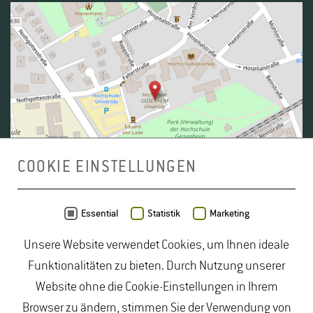
COOKIE EINSTELLUNGEN
Daten von
OpenStreetMap
- Veröffentlicht unter
ODbL
Essential
Statistik
Marketing
Unsere Website verwendet Cookies, um Ihnen ideale
duales Studium Gartenbau
|
Gartenbau Studium
|
Funktionalitäten zu bieten. Durch Nutzung unserer
Lebensmittelrecht Studium
|
Lebensmittelsicherheit
Website ohne die Cookie-Einstellungen in Ihrem
Studium
|
Naturschutz Studium
|
Oenologie
Browser zu ändern, stimmen Sie der Verwendung von