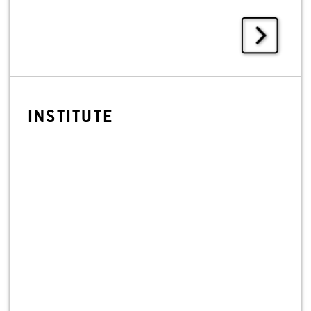
IN­STI­TU­TE