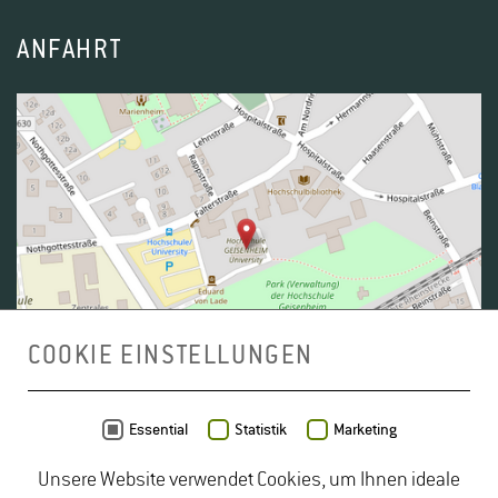
ANFAHRT
COOKIE EINSTELLUNGEN
Daten von
OpenStreetMap
- Veröffentlicht unter
ODbL
Essential
Statistik
Marketing
Unsere Website verwendet Cookies, um Ihnen ideale