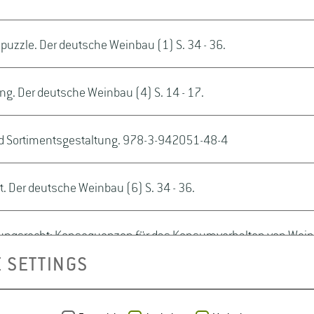
uzzle. Der deutsche Weinbau (1) S. 34 - 36.
ng. Der deutsche Weinbau (4) S. 14 - 17.
und Sortimentsgestaltung. 978-3-942051-48-4
. Der deutsche Weinbau (6) S. 34 - 36.
ngsrecht: Konsequenzen für das Konsumverhalten von Wein. Voi
 SETTINGS
ine - German Market. Dreieich Gebrüder Kornmayer