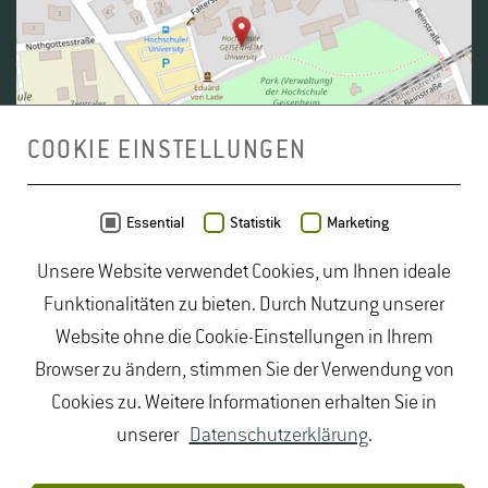
COOKIE EINSTELLUNGEN
Daten von
OpenStreetMap
- Veröffentlicht unter
ODbL
Essential
Statistik
Marketing
Unsere Website verwendet Cookies, um Ihnen ideale
duales Studium Gartenbau
|
Gartenbau Studium
|
Funktionalitäten zu bieten. Durch Nutzung unserer
Lebensmittelrecht Studium
|
Lebensmittelsicherheit
Website ohne die Cookie-Einstellungen in Ihrem
Studium
|
Naturschutz Studium
|
Oenologie
Browser zu ändern, stimmen Sie der Verwendung von
Studium
|
Studiengang Logistik
|
Studiengänge
Cookies zu. Weitere Informationen erhalten Sie in
Lebensmittel
|
Studiengänge Natur
|
Studiengänge
unserer
Datenschutzerklärung
.
Umweltschutz
|
Studium angewandte Biologie
|