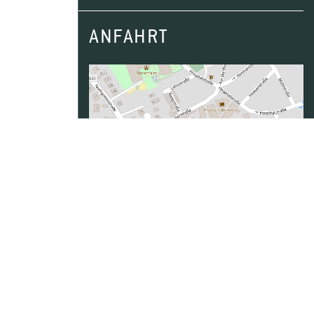
ANFAHRT
Daten von
OpenStreetMap
- Veröffentlicht
unter
ODbL