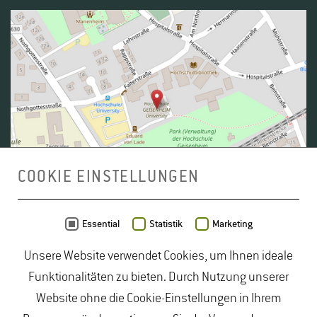
COOKIE EINSTELLUNGEN
Daten von
OpenStreetMap
- Veröffentlicht unter
ODbL
Essential
Statistik
Marketing
Unsere Website verwendet Cookies, um Ihnen ideale
duales Studium Gartenbau
|
Gartenbau Studium
|
Funktionalitäten zu bieten. Durch Nutzung unserer
Lebensmittelrecht Studium
|
Lebensmittelsicherheit
Website ohne die Cookie-Einstellungen in Ihrem