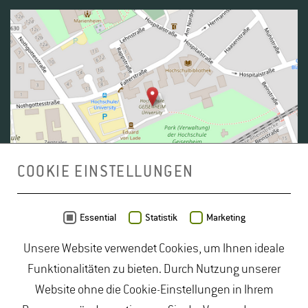
COOKIE EINSTELLUNGEN
Daten von
OpenStreetMap
- Veröffentlicht unter
ODbL
Essential
Statistik
Marketing
Unsere Website verwendet Cookies, um Ihnen ideale
duales Studium Gartenbau
|
Gartenbau Studium
|
Funktionalitäten zu bieten. Durch Nutzung unserer
Lebensmittelrecht Studium
|
Lebensmittelsicherheit
Website ohne die Cookie-Einstellungen in Ihrem