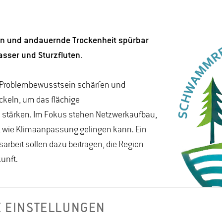
en und andauernde Trockenheit spürbar
asser und Sturzfluten.
Problembewusstsein schärfen und
keln, um das flächige
stärken. Im Fokus stehen Netzwerkaufbau,
, wie Klimaanpassung gelingen kann. Ein
rbeit sollen dazu beitragen, die Region
unft.
E EINSTELLUNGEN
chitektur (B.Eng.), Landschaftsplanung und