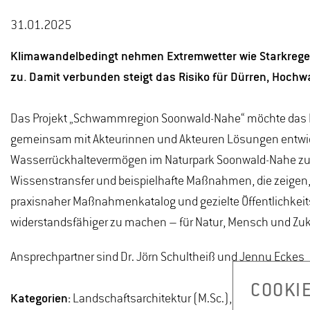
31.01.2025
Klimawandelbedingt nehmen Extremwetter wie Starkreg
zu. Damit verbunden steigt das Risiko für Dürren, Hochw
Das Projekt „Schwammregion Soonwald-Nahe“ möchte das 
gemeinsam mit Akteurinnen und Akteuren Lösungen entwic
Wasserrückhaltevermögen im Naturpark Soonwald-Nahe zu 
Wissenstransfer und beispielhafte Maßnahmen, die zeigen
praxisnaher Maßnahmenkatalog und gezielte Öffentlichkeitsa
widerstandsfähiger zu machen – für Natur, Mensch und Zuk
Ansprechpartner sind Dr. Jörn Schultheiß und Jenny Eckes
COOKI
Kategorien:
Landschaftsarchitektur (M.Sc.), Landschaftsar