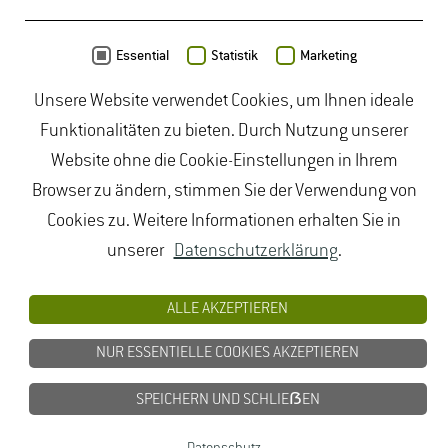
Daten von
OpenStreetMap
- Veröffentlicht unter
ODbL
Essential
Statistik
Marketing
Unsere Website verwendet Cookies, um Ihnen ideale
duales Studium Gartenbau
|
Gartenbau Studium
|
Funktionalitäten zu bieten. Durch Nutzung unserer
Lebensmittelrecht Studium
|
Lebensmittelsicherheit
Website ohne die Cookie-Einstellungen in Ihrem
Studium
|
Naturschutz Studium
|
Oenologie
Browser zu ändern, stimmen Sie der Verwendung von
Studium
|
Studiengang Logistik
|
Studiengänge
Cookies zu. Weitere Informationen erhalten Sie in
Lebensmittel
|
Studiengänge Natur
|
Studiengänge
unserer
Datenschutzerklärung
.
Umweltschutz
|
Studium angewandte Biologie
|
Studium Hessen
|
Studium Landschaftsarchitektur
|
ALLE AKZEPTIEREN
Studium Lebensmittel
|
Studium
NUR ESSENTIELLE COOKIES AKZEPTIEREN
Lebensmittelsicherheit
|
Studium Logistik
|
Studium
Natur
|
Studium Naturschutz
|
Studium
SPEICHERN UND SCHLIEẞEN
Umweltschutz
|
Studium Wiesbaden
|