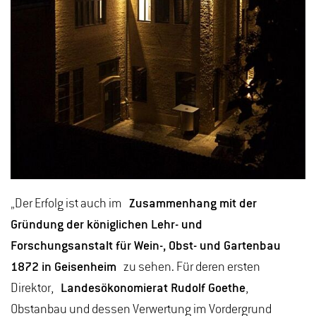
„Der Erfolg ist auch im
Zusammenhang mit der
Gründung der königlichen Lehr- und
Forschungsanstalt für Wein-, Obst- und Gartenbau
1872 in Geisenheim
zu sehen. Für deren ersten
Direktor,
Landesökonomierat Rudolf Goethe
,
Obstanbau und dessen Verwertung im Vordergrund