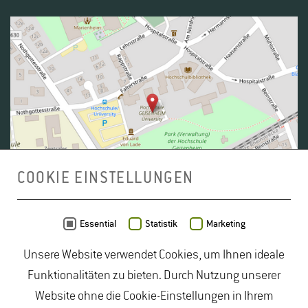
COOKIE EINSTELLUNGEN
Daten von
OpenStreetMap
- Veröffentlicht unter
ODbL
Essential
Statistik
Marketing
Unsere Website verwendet Cookies, um Ihnen ideale
duales Studium Gartenbau
|
Gartenbau Studium
|
Funktionalitäten zu bieten. Durch Nutzung unserer
Lebensmittelrecht Studium
|
Lebensmittelsicherheit
Website ohne die Cookie-Einstellungen in Ihrem