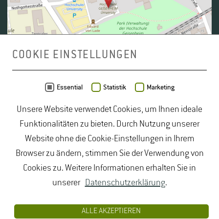
COOKIE EINSTELLUNGEN
Daten von
OpenStreetMap
- Veröffentlicht unter
ODbL
Essential
Statistik
Marketing
Unsere Website verwendet Cookies, um Ihnen ideale
duales Studium Gartenbau
|
Gartenbau Studium
|
Funktionalitäten zu bieten. Durch Nutzung unserer
Lebensmittelrecht Studium
|
Lebensmittelsicherheit
Website ohne die Cookie-Einstellungen in Ihrem
Studium
|
Naturschutz Studium
|
Oenologie
Browser zu ändern, stimmen Sie der Verwendung von
Studium
|
Studiengang Logistik
|
Studiengänge
Cookies zu. Weitere Informationen erhalten Sie in
Lebensmittel
|
Studiengänge Natur
|
Studiengänge
unserer
Datenschutzerklärung
.
Umweltschutz
|
Studium angewandte Biologie
|
Studium Hessen
|
Studium Landschaftsarchitektur
|
ALLE AKZEPTIEREN