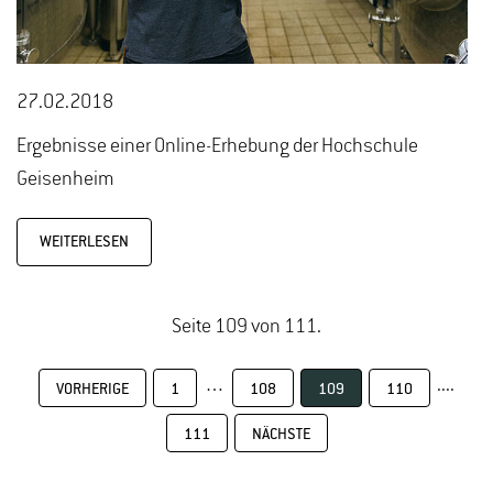
27.02.2018
Ergebnisse einer Online-Erhebung der Hochschule
Geisenheim
WEITERLESEN
Seite 109 von 111.
…
....
VORHERIGE
1
108
109
110
111
NÄCHSTE