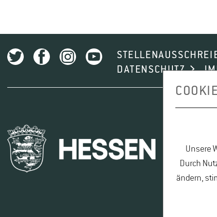
STELLENAUSSCHREI
DATENSCHUTZ
I
COOKI
Unsere W
Durch Nutz
ändern, sti