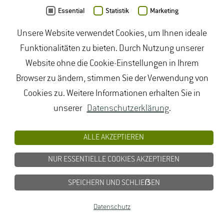
Das Forschungsprojekt thematisierte die Herstellung
Essential
Statistik
Marketing
von Fruchtsäften und Pürees unter verbessertem
Oxidationsschutz mittels der Spiralfilter-Technologie
Unsere Website verwendet Cookies, um Ihnen ideale
(syn. Wendelfilterpressen-Technologie) und die
Funktionalitäten zu bieten. Durch Nutzung unserer
Anwendung schonender Haltbarmachungsverfahren
Website ohne die Cookie-Einstellungen in Ihrem
mit dem Ziel gesundheitsfördernde als auch
Browser zu ändern, stimmen Sie der Verwendung von
farbaktive und aromagebende Inhaltsstoffe während
Cookies zu. Weitere Informationen erhalten Sie in
der Verarbeitung zu erhalten und folglich neuartige
unserer
Datenschutzerklärung
.
Produkte zu entwickeln. Ein Kurzbericht zum Projekt
ist über das Forschungsinformationsystem (FIS) der
ALLE AKZEPTIEREN
Hochschule und den dort aufgeführten Link
NUR ESSENTIELLE COOKIES AKZEPTIEREN
(https://hs-gm.hessenfis.de/converis/getfile?
id=13167534&portal=true&v=1) zugänglich.
SPEICHERN UND SCHLIEẞEN
Datenschutz