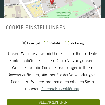
COOKIE EINSTELLUNGEN
Daten von
OpenStreetMap
- Veröffentlicht unter
ODbL
Essential
Statistik
Marketing
Unsere Website verwendet Cookies, um Ihnen ideale
duales Studium Gartenbau
|
Gartenbau Studium
|
Funktionalitäten zu bieten. Durch Nutzung unserer
Lebensmittelrecht Studium
|
Lebensmittelsicherheit
Website ohne die Cookie-Einstellungen in Ihrem
Studium
|
Naturschutz Studium
|
Oenologie
Browser zu ändern, stimmen Sie der Verwendung von
Studium
|
Studiengang Logistik
|
Studiengänge
Cookies zu. Weitere Informationen erhalten Sie in
Lebensmittel
|
Studiengänge Natur
|
Studiengänge
unserer
Datenschutzerklärung
.
Umweltschutz
|
Studium angewandte Biologie
|
Studium Hessen
|
Studium Landschaftsarchitektur
|
ALLE AKZEPTIEREN