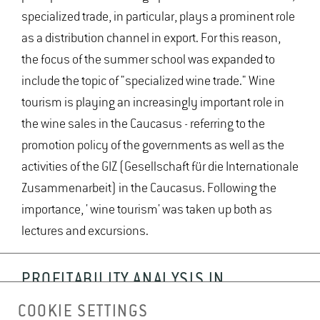
specialized trade, in particular, plays a prominent role
as a distribution channel in export. For this reason,
the focus of the summer school was expanded to
include the topic of "specialized wine trade." Wine
tourism is playing an increasingly important role in
the wine sales in the Caucasus - referring to the
promotion policy of the governments as well as the
activities of the GIZ (Gesellschaft für die Internationale
Zusammenarbeit) in the Caucasus. Following the
importance, ' wine tourism' was taken up both as
lectures and excursions.
PROFITABILITY ANALYSIS IN
VITICULTURE 2021
COOKIE SETTINGS