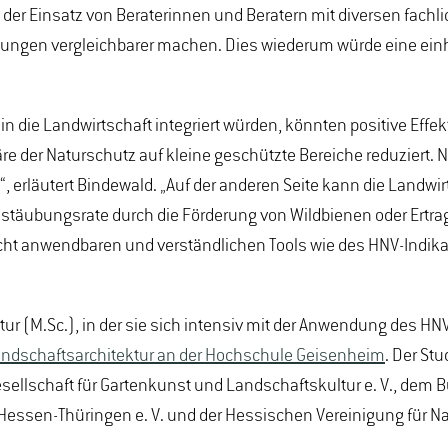
Einsatz von Beraterinnen und Beratern mit diversen fachlich
atungen vergleichbarer machen. Dies wiederum würde eine ein
n die Landwirtschaft integriert würden, könnten positive Effekt
re der Naturschutz auf kleine geschützte Bereiche reduziert. N
 erläutert Bindewald. „Auf der anderen Seite kann die Landw
Bestäubungsrate durch die Förderung von Wildbienen oder Er
icht anwendbaren und verständlichen Tools wie des HNV-Indikato
r (M.Sc.), in der sie sich intensiv mit der Anwendung des HNV-
andschaftsarchitektur an der Hochschule Geisenheim
. Der St
 Gesellschaft für Gartenkunst und Landschaftskultur e. V., dem
ssen-Thüringen e. V. und der Hessischen Vereinigung für Natu