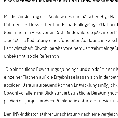
einen Mehrwert für Naturschutz und Landwirtschaft sch
Mit der Vorstellung und Analyse des europäischen High Nat
Rahmen des Hessischen Landschaftspflegetags 2021 an d
Geisenheimer Absolventin Ruth Bindewald, die jetzt in der B
arbeitet, die Bedeutung eines fundierten Austauschs zwisch
Landwirtschaft. Obwohl bereits vor einem Jahrzehnt eingefüh
unbekannt, so die Referentin.
„Die einheitliche Bewertungsgrundlage und die definierten K
einzelner Flächen auf; die Ergebnisse lassen sich in der be
abbilden. Darauf aufbauend können Entwicklungsmöglichkei
Obwohl vor allem mit Blick auf die betriebliche Beratung no
plädiert die junge Landschaftsplanerin dafür, die Entwickl
Der HNV-Indikator ist ihrer Einschätzung nach eine verglei