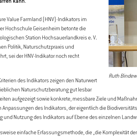
affen kann.
ure Value Farmland (HNV)-Indikators im
er Hochschule Geisenheim betonte die
iologischen Station Hochsauerlandkreis e. V.
en Politik, Naturschutzpraxis und
rt, sei der HNV-Indikator noch recht
Ruth Bindewal
riterien des Indikators zeigen den Naturwert
trieblichen Naturschutzberatung gut lesbar
ten aufgezeigt sowie konkrete, messbare Ziele und Maßnahme
ch Anpassungen des Indikators, der eigentlich die Biodiversit
ung und Nutzung des Indikators auf Ebene des einzelnen Landw
chsweise einfache Erfassungsmethode, die „die Komplexität der