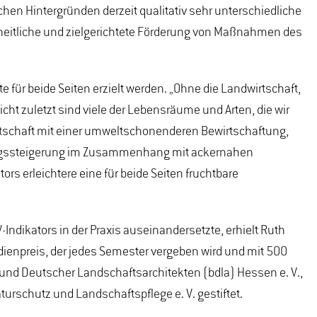
en Hintergründen derzeit qualitativ sehr unterschiedliche
heitliche und zielgerichtete Förderung von Maßnahmen des
e für beide Seiten erzielt werden. „Ohne die Landwirtschaft,
icht zuletzt sind viele der Lebensräume und Arten, die wir
irtschaft mit einer umweltschonenderen Bewirtschaftung,
tragssteigerung im Zusammenhang mit ackernahen
rs erleichtere eine für beide Seiten fruchtbare
Indikators in der Praxis auseinandersetzte, erhielt Ruth
udienpreis, der jedes Semester vergeben wird und mit 500
 Bund Deutscher Landschaftsarchitekten (bdla) Hessen e. V.,
rschutz und Landschaftspflege e. V. gestiftet.