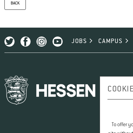
BACK
JOBS
CAMPUS
COOKIE
To offer y