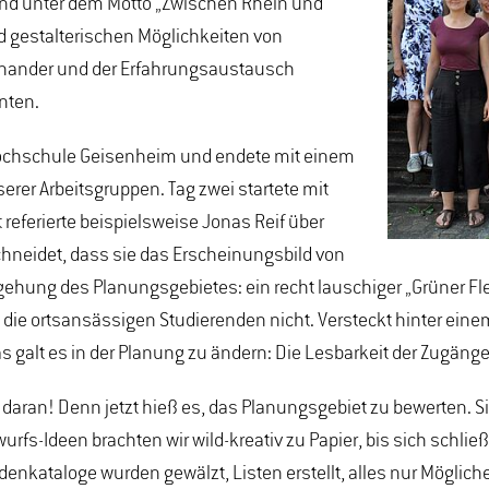
nd unter dem Motto „Zwischen Rhein und
 gestalterischen Möglichkeiten von
inander und der Erfahrungsaustausch
nten.
Hochschule Geisenheim und endete mit einem
er Arbeitsgruppen. Tag zwei startete mit
 referierte beispielsweise Jonas Reif über
chneidet, dass sie das Erscheinungsbild von
egehung des Planungsgebietes: ein recht lauschiger „Grüner F
die ortsansässigen Studierenden nicht. Versteckt hinter ein
as galt es in der Planung zu ändern: Die Lesbarkeit der Zugä
aß daran! Denn jetzt hieß es, das Planungsgebiet zu bewerten
fs-Ideen brachten wir wild-kreativ zu Papier, bis sich schließli
kataloge wurden gewälzt, Listen erstellt, alles nur Möglich