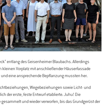
leck“ entlang des Geisenheimer Blaubachs. Allerdings
em kleinen Vorplatz mit anschließender Häuserfassade
nge und eine ansprechende Bepflanzung mussten her.
. Sichtbeziehungen, Wegebeziehungen sowie Licht- und
ch der erste, feste Entwurf etablierte. Juhu! Die
e gesammelt und wieder verworfen, bis das Grundgerüst der