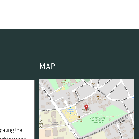
MAP
igating the