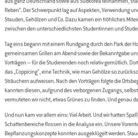
aus ganz Deutschland sowie aus Südkorea teilnahmen, sta
Reben“. Der Schwerpunkt lag auf Aspekten, Verwendung und
Stauden, Gehölzen und Co. Dazu kamen ein fröhliches Mite
zwischen den unterschiedlichsten Studentinnen und Stude
Tag eins begann mit einem Rundgang durch den Park der 
gemeinsamen Grillen am Abend sowie der Bekanntgabe unser
Vorträgen – für die Studierenden noch relativ gemütlich. Dort
das „Coppicing“, eine Technik, wie man Gehölze so zurücks
Sträuchern aufweisen. Nach den Vorträgen folgte die Ortsb
kannten diesen, aufgrund des verborgenen Zugangs, selbst 
vermuteten wir nicht, etwas Grünes zu finden. Und genau d
Und nun kam vor allem eins: Viel Arbeit. Und wir hatten Sp
Schattenbereiche flossen in die Analyse ein. Unsere Vorentwur
Bepflanzungskonzepte konnten ausgeklügelt werden. Stauden