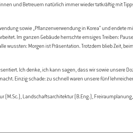
innen und Betreuern natürlich immer wieder tatkräftig mit Tip
erwendung sowie „Pflanzenverwendung in Korea“ und endete mit
eitet. Im ganzen Gebäude herrschte emsiges Treiben: Pausen wo
e wussten: Morgen ist Präsentation. Trotzdem blieb Zeit, bei
äsentiert. Ich denke, ich kann sagen, dass wir sowie unsere 
gemacht. Einzig schade: zu schnell waren unsere fünf lehrrei
 (M.Sc.), Landschaftsarchitektur (B.Eng.), Freiraumplanung, 