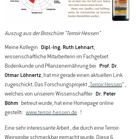
Auszug aus der Broschüre "Terroir Hessen"
Meine Kollegin
Dipl.-Ing. Ruth Lehnart
,
wissenschaftliche Mitarbeiterin im Fachgebiet
Bodenkunde und Pflanzenernährung bei
Prof. Dr.
Otmar Löhnertz
, hat mir gerade einen aktuellen Link
zugeschickt. Das Forschungsprojekt „
Terroir Hessen
“ ,
welches von unserem Wissenschaftler
Dr. Peter
Böhm
betreut wurde, hat eine Homepage online
gestellt:
www.terroir-hessen.de
!
Eine sehr interessante Arbeit , die durch eine Terroir-
Weinprobe schmeckbar gemacht wurde. Diese 6