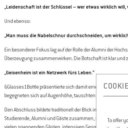
„Leidenschaft ist der Schlüssel – wer etwas wirklich will,
Und ebenso:
„Man muss die Nabelschnur durchschneiden, um wirklic
Ein besonderer Fokus lag auf der Rolle der Alumni der Hoch
Überzeugung zusammenwirken. Die Botschaft ist klar und 
„Geisenheim ist ein Netzwerk fürs Leben.“
COOKIE
6Glasses1Bottle präsentierte sich damit erneut als Plattfo
begegneten sich auf Augenhöhe, tauschten sich aus und s
Den Abschluss bildete traditionell der Blick in den Backst
Studierende, Alumni und Gäste zusammen, stellten Fragen und
To offer y
vielen spannenden Gästen, intensiven Gesprächen und ein