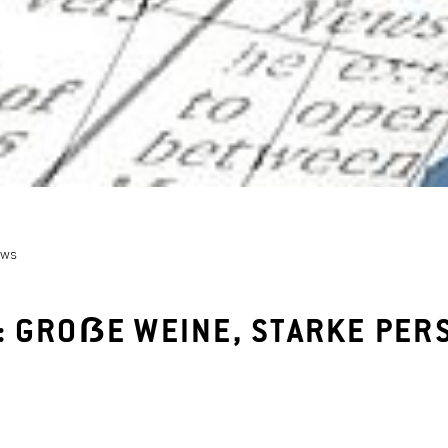
ews
: GROẞE WEINE, STARKE PER