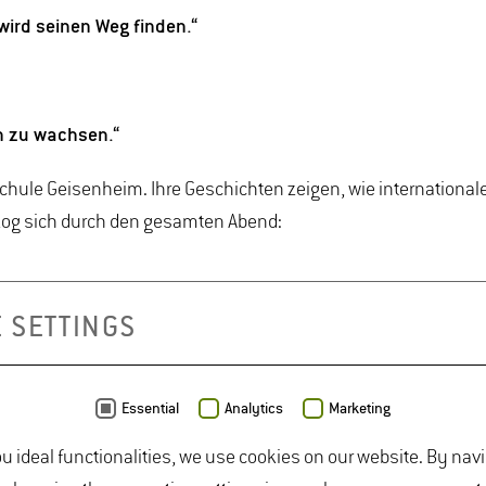
 wird seinen Weg finden.“
h zu wachsen.“
schule Geisenheim. Ihre Geschichten zeigen, wie international
zog sich durch den gesamten Abend:
 SETTINGS
rm, die weit über eine klassische Weinverkostung hinausgeht.
etzten neue Impulse.
Essential
Analytics
Marketing
age-Club – das Herzstück der Community rund um das Format. U
 vertieften die Inhalte der Sendung. Der Abend an der Mosel z
ou ideal functionalities, we use cookies on our website. By nav
er Atmosphäre, die den Geist Geisenheims spürbar machte.