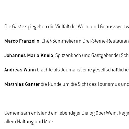
Die Gäste spiegelten die Vielfalt der Wein- und Genusswelt w
Marco Franzelin
, Chef-Sommelier im Drei-Sterne-Restaurant
Johannes Maria Kneip
, Spitzenkoch und Gastgeber der Schle
Andreas Wunn
brachte als Journalist eine gesellschaftlic
Matthias Ganter
die Runde um die Sicht des Tourismus und 
Gemeinsam entstand ein lebendiger Dialog über Wein, Region
allem Haltung und Mut: