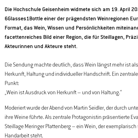
Die Hochschule Geisenheim widmete sich am 19. April 20
6Glasses1Bottle einer der prägendsten Weinregionen Euro
Format, das Wein, Wissen und Persönlichkeiten miteinand
facettenreiches Bild einer Region, die für Steillagen, Prä
Akteurinnen und Akteure steht.
Die Sendung machte deutlich, dass Wein längst mehr ist als 
Herkunft, Haltung und individueller Handschrift. Ein zentra
Punkt:
„Wein ist Ausdruck von Herkunft – und von Haltung.“
Moderiert wurde der Abend von Martin Seidler, der durch unt
ihre Weine führte. Als zentrale Protagonistin präsentierte E
Steillage Meringer Plattenberg – ein Wein, der exemplarisch
Handarbeit steht.