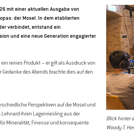
26 mit einer aktuellen Ausgabe von
pas: der Mosel. In dem etablierten
er verbindet, entstand ein
zision und eine neue Generation engagierter
ein reines Produkt – er gilt als Ausdruck von
ler Gedanke des Abends brachte dies auf den
erschiedliche Perspektiven auf die Mosel und
va Lehnard ihren Lagenriesling aus der
Blick hinter 
 für Mineralität, Finesse und konsequente
Woody T. He