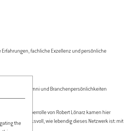
e Erfahrungen, fachliche Exzellenz und persönliche
 Studierende, Alumni und Branchenpersönlichkeiten
nter der Gastgeberrolle von Robert Lönarz kamen hier
eigte eindrucksvoll, wie lebendig dieses Netzwerk ist: mit
igating the