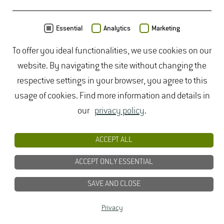
MAP
Essential
Analytics
Marketing
To offer you ideal functionalities, we use cookies on our
website. By navigating the site without changing the
respective settings in your browser, you agree to this
usage of cookies. Find more information and details in
our
privacy policy
.
ACCEPT ALL
ACCEPT ONLY ESSENTIAL
SAVE AND CLOSE
Data from
OpenStreetMap
- published under
ODbL
Privacy