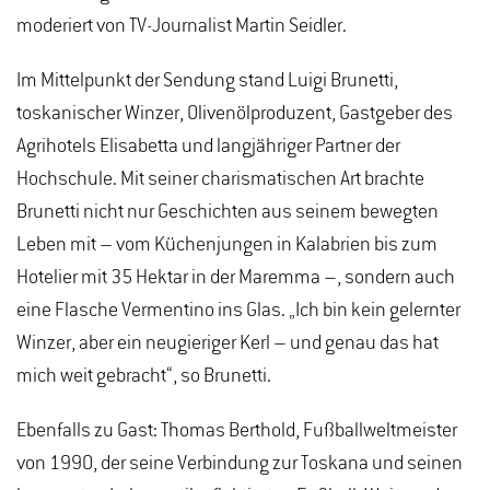
moderiert von TV-Journalist Martin Seidler.
Im Mittelpunkt der Sendung stand Luigi Brunetti,
toskanischer Winzer, Olivenölproduzent, Gastgeber des
Agrihotels Elisabetta und langjähriger Partner der
Hochschule. Mit seiner charismatischen Art brachte
Brunetti nicht nur Geschichten aus seinem bewegten
Leben mit – vom Küchenjungen in Kalabrien bis zum
Hotelier mit 35 Hektar in der Maremma –, sondern auch
eine Flasche Vermentino ins Glas. „Ich bin kein gelernter
Winzer, aber ein neugieriger Kerl – und genau das hat
mich weit gebracht“, so Brunetti.
Ebenfalls zu Gast: Thomas Berthold, Fußballweltmeister
von 1990, der seine Verbindung zur Toskana und seinen