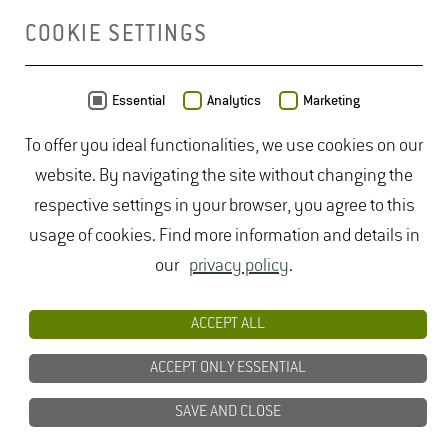
COOKIE SETTINGS
MAP
Essential
Analytics
Marketing
To offer you ideal functionalities, we use cookies on our
website. By navigating the site without changing the
respective settings in your browser, you agree to this
usage of cookies. Find more information and details in
our
privacy policy
.
ACCEPT ALL
ACCEPT ONLY ESSENTIAL
SAVE AND CLOSE
Data from
OpenStreetMap
- published under
ODbL